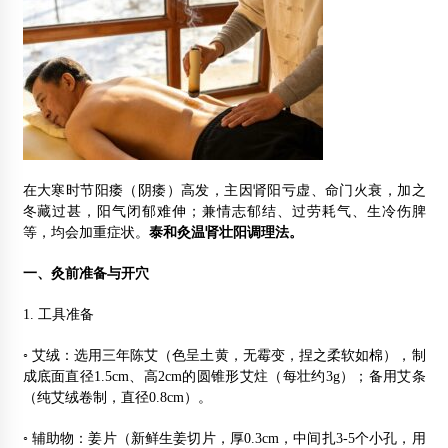
在大寒时节阳痿（阴痿）高发，主因肾阳亏虚、命门火衰，加之
冬藏过甚，阳气闭郁难伸；兼情志郁结、过劳耗气、生冷伤脾
等，均会加重症状。
泰和灸温肾壮阳调理法。
一、灸前准备与开穴
1. 工具准备
◦ 艾绒：选用三年陈艾（色呈土黄，无霉变，捏之柔软如棉），制
成底面直径1.5cm、高2cm的圆锥形艾炷（每壮约3g）；备用艾条
（纯艾绒卷制，直径0.8cm）。
◦ 辅助物：姜片（新鲜生姜切片，厚0.3cm，中间扎3-5个小孔，用