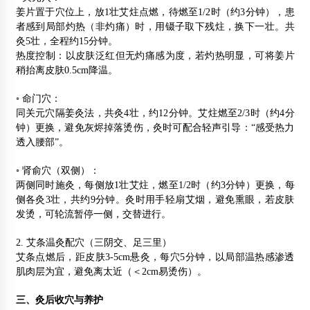
姜片置于穴位上，放1壮艾炷点燃，待燃至1/2时（约3分钟），患
者感到局部灼热（非灼痛）时，用镊子取下残炷，换下一壮。共
灸5壮，全程约15分钟。
热度控制：以皮肤泛红但无灼痛感为度，若灼热明显，可将姜片
稍抬离皮肤0.5cm降温。
◦ 命门穴：
同关元穴隔姜灸法，共灸4壮，约12分钟。艾炷燃至2/3时（约4分
钟）更换，避免灰烬掉落烫伤，灸时可配合轻声引导：“感受热力
透入腰部”。
◦ 肾俞穴（双侧）：
两侧同时施灸，每侧放1壮艾炷，燃至1/2时（约3分钟）更换，每
侧各灸3壮，共约9分钟。灸时用手轻扇艾烟，避免熏眼，若皮肤
发烫，可轮流暂停一侧，交替进行。
2. 艾条温灸配穴（三阴交、足三里）
艾条点燃后，距皮肤3-5cm悬灸，每穴5分钟，以局部温热感渗透
肌肉层为宜，避免离太近（＜2cm易烫伤）。
三、灸后收穴与养护