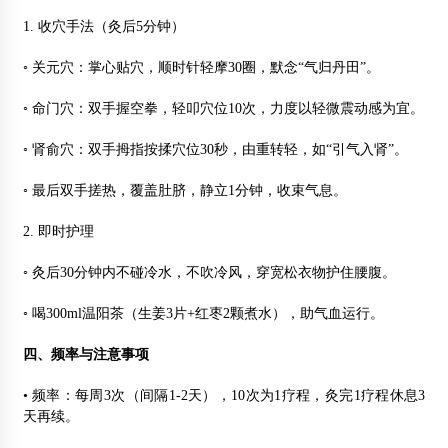
1. 收穴手法（灸后5分钟）
◦ 关元穴：掌心贴穴，顺时针轻摩30圈，默念“气归丹田”。
◦ 命门穴：双手握空拳，轻叩穴位10次，力度以轻微震动感为宜。
◦ 肾俞穴：双手拇指按揉穴位30秒，由重转轻，如“引气入肾”。
◦ 最后双手搓热，覆盖肚脐，静立1分钟，收束气息。
2. 即时护理
◦ 灸后30分钟内不碰冷水，不吹冷风，穿宽松衣物护住腰腹。
◦ 喝300ml温阳茶（生姜3片+红枣2颗煮水），助气血运行。
四、频率与注意事项
• 频率：每周3次（间隔1-2天），10次为1疗程，灸完1疗程休息3
天再续。