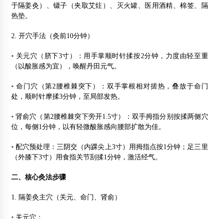
于隔姜灸）、镊子（夹取艾炷）、灭火罐、医用酒精、棉签、隔
热垫。
2. 开穴手法（灸前10分钟）
◦ 关元穴（脐下3寸）：用手掌顺时针揉按2分钟，力度由轻至重
（以酸胀感为宜），唤醒丹田元气。
◦ 命门穴（第2腰椎棘突下）：双手掌根相对搓热，叠放于命门
处，顺时针摩揉3分钟，至局部发热。
◦ 肾俞穴（第2腰椎棘突下旁开1.5寸）：双手拇指分别按揉两侧穴
位，每侧1分钟，以有轻微酸胀感向腰部扩散为佳。
◦ 配穴预处理：三阴交（内踝尖上3寸）用拇指点按1分钟；足三里
（外膝下3寸）用食指关节刮揉1分钟，激活经气。
二、核心灸法步骤
1. 隔姜灸主穴（关元、命门、肾俞）
◦ 关元穴：