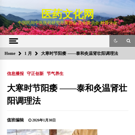
Skip
to
医药文化网
content
中国民间中医医药研究开发协会 文化委员会 科普分会
Home
1 月
大寒时节阳痿 ——泰和灸温肾壮阳调理法
信息播报
守正创新
节气养生
大寒时节阳痿 ——泰和灸温肾壮
阳调理法
值班编辑
2026年1月30日