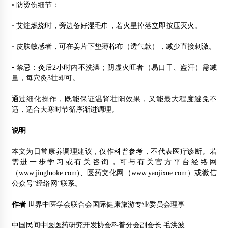
• 防烫伤细节：
◦ 艾炷燃烧时，旁边备好湿毛巾，若火星掉落立即按压灭火。
◦ 皮肤敏感者，可在姜片下垫薄棉布（透气款），减少直接刺激。
• 禁忌：灸后2小时内不洗澡；阴虚火旺者（易口干、盗汗）需减
量，每穴灸3壮即可。
通过细化操作，既能保证温肾壮阳效果，又能最大程度避免不
适，适合大寒时节循序渐进调理。
说明
本文为日常康养调理建议，仅作科普参考，不代表医疗诊断。若
需进一步学习或有关咨询，可与有关官方平台经络网
（www.jingluoke.com)、医药文化网（www.yaojixue.com）或微信
公众号“经络网”联系。
作者
世界中医学会联合会国际健康旅游专业委员会理事
中国民间中医医药研究开发协会科普分会副会长 毛洪波