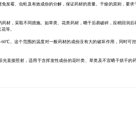
避免发霉、虫蛀及有效成份的分解，保证药材的质量。干燥的原则，要求
：
质的药材，采取不同措施。如草类、花类药材，晒干后易破碎，应稍回润
红花等。
50-60℃。这个范围的温度对一般药材的成份没有大的破坏作用，同时
免阳光直接照射，适用于含挥发性成份的花叶类、草类及不宜晒干烘干的