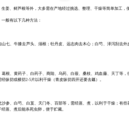
、生姜、鲜芦根等外，大多需在产地经过挑选、整理、干燥等简单加工，
，一般有以下几种方法：
如山七、牛膝去芦头、须根；牡丹皮、远志肉去木心；白芍、泽泻刮去外
、葛根、黄药子、白药子、商陆、乌药、白蔹、桑枝、鸡血藤、天丁等，
经纵切或横切2-5片以利干燥（青皮纵切四开还要去瓤）。
北沙参、白芍、白芨、天门冬、百部等，需经蒸、煮，以利于干燥；有些
子经蒸、煮后能杀死虫卵，便于贮藏。