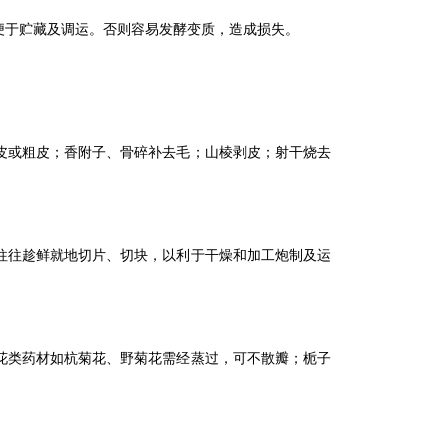
便于贮藏及调运。否则容易发酵变质，造成损失。
皮或粗皮；香附子、骨碎补去毛；山棱剥皮；射干烧去
往往趁鲜就地切片、切块，以利于干燥和加工炮制及运
花类药材如杭菊花、野菊花需经蒸过，可不散瓣；栀子