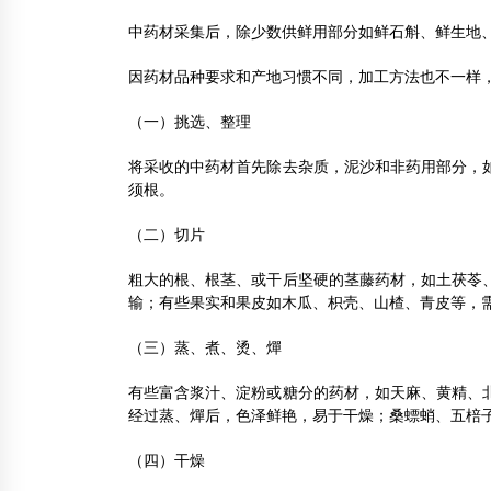
中药材采集后，除少数供鲜用部分如鲜石斛、鲜生地
因药材品种要求和产地习惯不同，加工方法也不一样
（一）挑选、整理
将采收的中药材首先除去杂质，泥沙和非药用部分，
须根。
（二）切片
粗大的根、根茎、或干后坚硬的茎藤药材，如土茯苓
输；有些果实和果皮如木瓜、枳壳、山楂、青皮等，需
（三）蒸、煮、烫、燀
有些富含浆汁、淀粉或糖分的药材，如天麻、黄精、
经过蒸、燀后，色泽鲜艳，易于干燥；桑螵蛸、五棓
（四）干燥