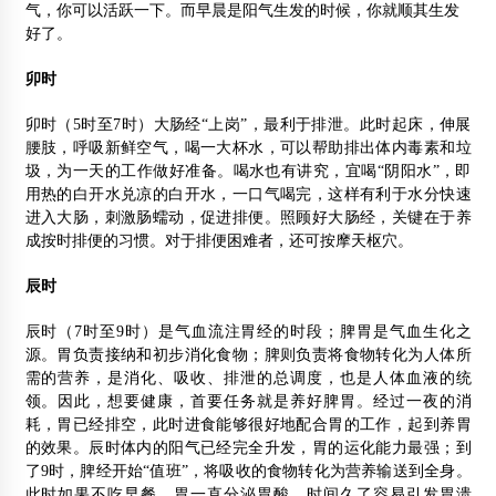
气，你可以活跃一下。而早晨是阳气生发的时候，你就顺其生发
好了。
卯时
卯时（5时至7时）大肠经“上岗”，最利于排泄。此时起床，伸展
腰肢，呼吸新鲜空气，喝一大杯水，可以帮助排出体内毒素和垃
圾，为一天的工作做好准备。喝水也有讲究，宜喝“阴阳水”，即
用热的白开水兑凉的白开水，一口气喝完，这样有利于水分快速
进入大肠，刺激肠蠕动，促进排便。照顾好大肠经，关键在于养
成按时排便的习惯。对于排便困难者，还可按摩天枢穴。
辰时
辰时（7时至9时）是气血流注胃经的时段；脾胃是气血生化之
源。胃负责接纳和初步消化食物；脾则负责将食物转化为人体所
需的营养，是消化、吸收、排泄的总调度，也是人体血液的统
领。因此，想要健康，首要任务就是养好脾胃。经过一夜的消
耗，胃已经排空，此时进食能够很好地配合胃的工作，起到养胃
的效果。辰时体内的阳气已经完全升发，胃的运化能力最强；到
了9时，脾经开始“值班”，将吸收的食物转化为营养输送到全身。
此时如果不吃早餐，胃一直分泌胃酸，时间久了容易引发胃溃