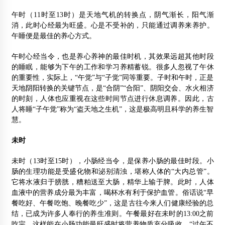
午时（11时至13时）是天地气机的转换点，阴气渐长，阳气渐
消，此时心经最为旺盛。心是不受补的，只能通过调养来养护。
午睡便是最佳的养心方式。
午时心经当令，也是养心养神的最佳时机，其效果远超其他时段
的睡眠，能够为下午的工作和学习养精蓄锐。很多人忽视了午休
的重要性，实际上，“午觉”与“子觉”同等重要。子时和午时，正是
天地阴阳转换的关键节点，是“合阴”“合阳”、阴阳交会、水火相济
的时刻，人体也应重视在这些时间节点进行休息调养。因此，古
人将睡“子午觉”称为“盗天地之生机”，这是极高明且科学的养生智
慧。
未时
未时（13时至15时），小肠经当令，是保养小肠的最佳时段。小
肠的生理功能是受盛化物和泌别清浊，堪称人体的“大内总管”。
它将水液归于膀胱，糟粕送至大肠，精华上输于脾。此时，人体
血液中的营养成分最为丰富，喝杯水有利于保护血管。俗话说“早
餐吃好、午餐吃饱、晚餐吃少”，这是古往今来人们健康经验的总
结，已成为许多人奉行的养生准则。午餐最好在未时的13:00之前
吃完，这样能在小肠功能最旺盛时将营养物质充分吸收。“过午不