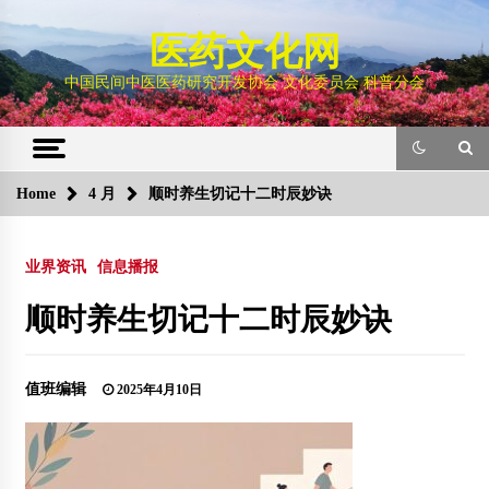
Skip
to
医药文化网
content
中国民间中医医药研究开发协会 文化委员会 科普分会
Home
4 月
顺时养生切记十二时辰妙诀
业界资讯
信息播报
顺时养生切记十二时辰妙诀
值班编辑
2025年4月10日