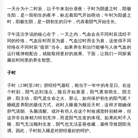
一天分为十二时辰，以子午来划分昼夜：子时为阴盛之时，阴极
生阳，是一阳初生的夜半，标志着阳气开始萌动；午时为阳盛之
时，阳极生阴，是一阴初生的日中，代表着阴气开始生长。
子午流注学说的核心在于，一天之内，气血会在不同时辰流经不
同的经络，气血应时而至为盛，气血过时而去为衰，这使得不同
经络在不同时辰“值班”当令。如果养生和治疗能够与人体气血的
运行规律相配合，就能取得更好的效果。下面，让我们一同探索
藏在时间里的养生智慧。
子时
子时（23时至1时）胆经经气最旺，相当于一年中的冬至日。在这
个时刻，阴气达到顶点，随后开始衰退，阳气逐渐萌生。阴主
静，阳主动，阳气是生命之火。那么，如何保护初生的阳气呢？
睡眠是养阳的最佳方式。此时入睡最为顺应天时，这样才能确保
胆气清朗、头脑清醒。或许有些人在这个时候感觉特别精神，但
这并非自身精力特别充沛，而是阳气生发的体现。如果此时不入
睡，阳气无法顺利生发，阴气也无法妥善收藏，最终导致阴阳失
调。因此，子时前入睡是对胆经最好的呵护。