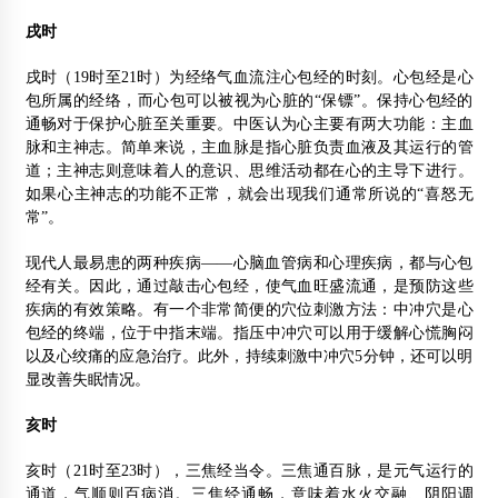
戌时
戌时（19时至21时）为经络气血流注心包经的时刻。心包经是心
包所属的经络，而心包可以被视为心脏的“保镖”。保持心包经的
通畅对于保护心脏至关重要。中医认为心主要有两大功能：主血
脉和主神志。简单来说，主血脉是指心脏负责血液及其运行的管
道；主神志则意味着人的意识、思维活动都在心的主导下进行。
如果心主神志的功能不正常，就会出现我们通常所说的“喜怒无
常”。
现代人最易患的两种疾病——心脑血管病和心理疾病，都与心包
经有关。因此，通过敲击心包经，使气血旺盛流通，是预防这些
疾病的有效策略。有一个非常简便的穴位刺激方法：中冲穴是心
包经的终端，位于中指末端。指压中冲穴可以用于缓解心慌胸闷
以及心绞痛的应急治疗。此外，持续刺激中冲穴5分钟，还可以明
显改善失眠情况。
亥时
亥时（21时至23时），三焦经当令。三焦通百脉，是元气运行的
通道，气顺则百病消。三焦经通畅，意味着水火交融、阴阳调