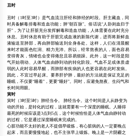
丑时
丑时（1时至3时）是气血流注肝经和肺经的时段。肝主藏血，同
时具备解毒排毒和造血功能；肺“朝百脉”。俗话说“人卧则血归于
肝”，为了让肝脏充分发挥解毒和造血功能，人体需要在此时充分
休息。丑时休息有助于肝脏完成血液的新陈代谢，进而将新鲜血
液输送至肺部，再由肺部输送到全身各处。这样，人们在清晨醒
来时才能面色红润、精力充沛。所以，经常熬夜的人，面色容易
变得青灰，情绪也会变得倦怠且容易烦躁。此外，这一时段是阳
气开始萌动、人体气血由静到动的转化阶段。气血不足或体质虚
弱的人此时容易早醒，而肺部有疾病的人也更容易在此时发病。
因此，不宜过早起床。要养肝护肺，最好的方法就是保证充足的
睡眠，不仅要“睡着”，更要“睡好”。同时，应避免熬夜、生闷气和
长时间用眼。
寅时
寅时
（3时至5时）肺经当令。
肺经
当令。这个时间是人从静变为
动的开始，是转化的过程，这就需要有一个深度的睡眠。人睡得
最死的时候应该是3点到5点，这个时候恰恰是人体气血由静转动
的过程，它是通过
深度睡眠
来完成的。
心脏功能不太好的老人不提倡早锻炼，有心脏病的人一定要晚点
起床，而且要慢慢地起，也不主张早上锻炼。晚上是一片阴霾之