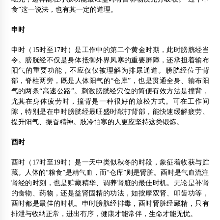
食”这一说法，也有其一定的道理。
申时
申时（15时至17时）是工作中的第二个黄金时期，此时膀胱经当
令。膀胱经不仅是身体抵御外界风寒的重要屏障，还承担着输布
阳气的重要功能，不应仅仅被理解为排尿通道。膀胱经位于背
部，脊柱两旁，既是人体阳气的“仓库”，也是贯通全身、输布阳
气的两条“高速公路”。刺激膀胱经穴位的简便有效方法是撞背，
尤其在身体疲劳时，撞背是一种很好的放松方式。可在工作间
隙，特别是在申时膀胱经最旺盛时敲打背部，能快速缓解疲劳、
提升阳气、振奋精神。肢冷怕寒的人更应坚持这类锻炼。
酉时
酉时（17时至19时）是一天中类似秋冬的时段，象征着收获与贮
藏。人体的“粮食”是精气血，而“仓库”则是肾脏。酉时是气血流注
肾经的时刻，也是贮藏精华、调养肾脏的最佳时机。无论是补肾
的食物、药物，还是益肾固精的功法，如按摩双肾、叩齿功等，
酉时都是最佳的时机。申时膀胱经排毒，酉时肾脏经藏精，只有
排泄与收纳正常，进出有序，健康才能常伴，生命才能无忧。