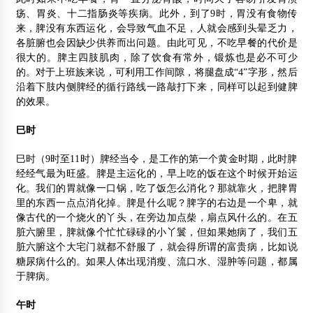
疡、胃炎、十二指肠炎等疾病。此外，到了9时，胃没有食物传
来，脾没有东西运化，会导致气血不足，人就会感到头晕乏力，
各脏腑也会因缺少供养而出问题。由此可见，不吃早餐的代价是
很大的。脾主四肢肌肉，除了饮食有常外，锻炼也是必不可少
的。对于上班族来说，可利用工作间隙，将腿盘成“4”字形，然后
沿着下肢内侧脾经的循行路线一路敲打下来，同样可以起到健脾
的效果。
巳时
巳时（9时至11时）脾经当令，是工作的第一个黄金时期，此时脾
经经气最为旺盛。
脾是主运化的，早上吃的饭在这个时候开始运
化。我们的胃就像一口锅，吃了饭怎么消化？那就靠火，把
脾胃
里的东西一点点消化掉。
脾是什么呢？脾字的右边是一个卑，就
像古代的一个烧火的丫头，在旁边加点柴，扇点风什么的。在
五
脏六腑
里，脾就像个忙忙碌碌的小丫鬟，但如果她病了，我们五
脏六腑这个大宅门就都不舒服了，就会得所谓的
富贵病
，比如说
糖尿病
什么的。如果人体出现消瘦、
流口水
、湿肿等问题，都属
于脾病。
午时