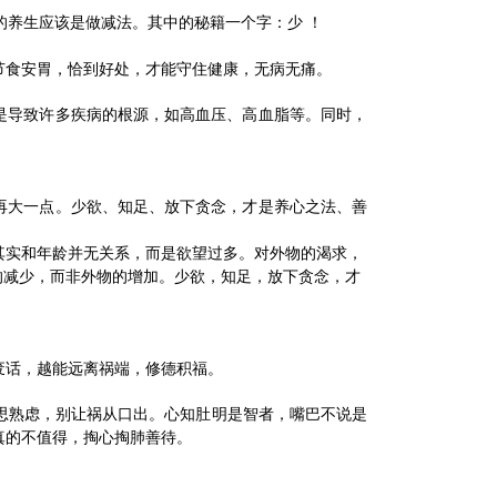
的养生应该是做减法。其中的秘籍一个字：少 ！
节食安胃，恰到好处，才能守住健康，无病无痛。
是导致许多疾病的根源，如高血压、高血脂等。同时，
再大一点。少欲、知足、放下贪念，才是养心之法、善
其实和年龄并无关系，而是欲望过多。
对外物的渴求，
的减少，而非外物的增加。少欲，知足，放下贪念，才
废话，越能远离祸端，修德积福。
思熟虑，别让祸从口出。心知肚明是智者，嘴巴不说是
真的不值得，掏心掏肺善待。