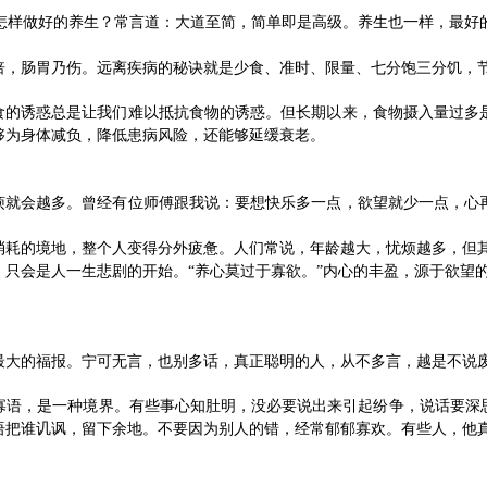
，怎样做好的养生？常言道：大道至简，简单即是高级。养生也一样，最好
倍，肠胃乃伤。远离疾病的秘诀就是少食、准时、限量、七分饱三分饥，
美食的诱惑总是让我们难以抵抗食物的诱惑。但长期以来，食物摄入量过多
够为身体减负，降低患病风险，还能够延缓衰老。
麻烦就会越多。曾经有位师傅跟我说：要想快乐多一点，欲望就少一点，心
消耗的境地，整个人变得分外疲惫。
人们常说，年龄越大，忧烦越多，但
，只会是人一生悲剧的开始。“养心莫过于寡欲。”内心的丰盈，源于欲望
最大的福报。宁可无言，也别多话，真正聪明的人，从不多言，越是不说
寡语，是一种境界。有些事心知肚明，没必要说出来引起纷争，说话要深
语把谁讥讽，留下余地。不要因为别人的错，经常郁郁寡欢。有些人，他