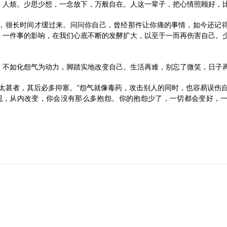
，人烦。少思少想，一念放下，万般自在。人这一辈子，把心情照顾好，
，很长时间才缓过来。问问你自己，曾经那件让你痛的事情，如今还记
，一件事的影响，在我们心底不断的发酵扩大，以至于一而再伤害自己。
，不如化怨气为动力，脚踏实地改变自己。生活再难，别忘了微笑，日子
太甚者，其后必多抑塞。”怨气就像毒药，攻击别人的同时，也容易误伤
现，从内改变，你会没有那么多抱怨。你的抱怨少了，一切都会变好，