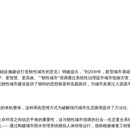
础设施建设打造韧性城市的意见》明确提出，“到2030年，新型城市基
、更智慧、更高效。”“韧性城市”强调通过系统性治理提升城市抵御灾
代韧性城市建设提供了独特的思想根基和实践路径，为城市发展注入源源
通的有机整体，这种系统思维方式为破解现代城市生态困境提供了方法论
与生存环境之间动态平衡的重要性，这与韧性城市强调的社会—生态复合系
——通过构建城市雨水管理系统模拟人体经络运行，借助植被修复工程恢