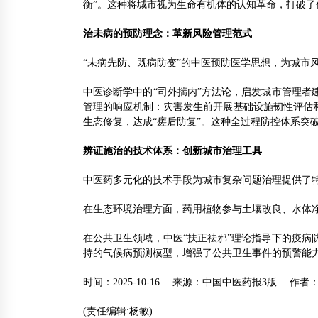
衡”。这种将城市视为生命有机体的认知革命，打破
治未病的预防理念：革新风险管理范式
“未病先防、既病防变”的中医预防医学思想，为城市
中医诊断学中的“司外揣内”方法论，启发城市管理
管理的响应机制：灾害发生前开展基础设施韧性评估和
生态修复，达成“瘥后防复”。这种全过程防控体系突
辨证施治的技术体系：创新城市治理工具
中医药多元化的技术手段为城市复杂问题治理提供了
在生态环境治理方面，药用植物参与土壤改良、水体
在公共卫生领域，中医“扶正祛邪”理论指导下的疫
持的气候病预测模型，增强了公共卫生事件的预警能力
时间：2025-10-16 来源：中国中医药报3版 作者
(责任编辑:杨敏)