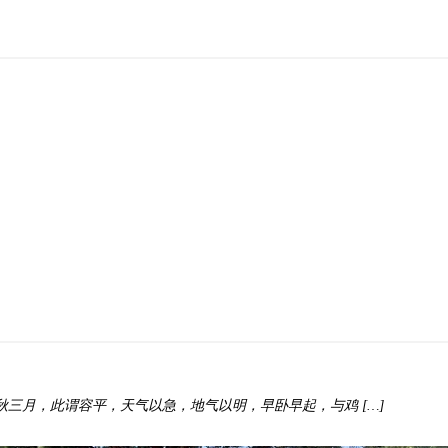
秋三月，此谓容平，天气以急，地气以明，早卧早起，与鸡 […]