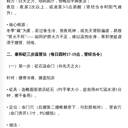
精力：白天乏力、动则易汗，傍晚后手脚更凉；
夜症：夜尿2次以上，或凌晨3-5点易醒（肾经当令时阳气难
升）。
• 核心根源：
冬季“藏”为要，若过食生冷、熬夜耗神，或先天肾阳偏虚，易致
“肾火不旺”——如同炉膛火力不足，难以温煦全身，寒邪便趁虚
滞于腰肾、经络。
二、泰和砭三步温肾法（每日酉时17-19点，肾经当令）
（一）第一步：砭石温命门（补先天之火）
针对：腰脊冷痛、膝盖怕凉
• 砭具：选椭圆形泗滨砭石（约手掌大小，提前用40℃温水浸1分
钟，擦干备用）。
• 定位：命门穴（后腰第二腰椎棘突下，与肚脐相对）、肾俞穴
（命门旁开1.5寸，约2横指）。
• 做法：