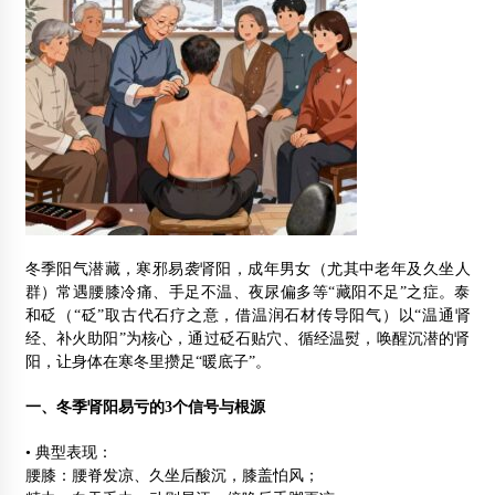
冬季阳气潜藏，寒邪易袭肾阳，成年男女（尤其中老年及久坐人
群）常遇腰膝冷痛、手足不温、夜尿偏多等“藏阳不足”之症。泰
和砭（“砭”取古代石疗之意，借温润石材传导阳气）以“温通肾
经、补火助阳”为核心，通过砭石贴穴、循经温熨，唤醒沉潜的肾
阳，让身体在寒冬里攒足“暖底子”。
一、冬季肾阳易亏的3个信号与根源
• 典型表现：
腰膝：腰脊发凉、久坐后酸沉，膝盖怕风；