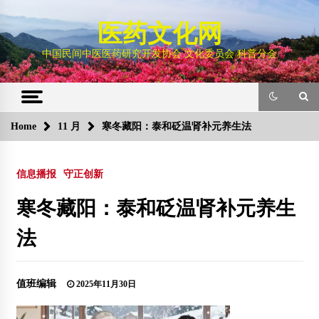
Skip
to
医药文化网
content
中国民间中医医药研究开发协会 文化委员会 科普分会
Home
11 月
寒冬藏阳：泰和砭温肾补元养生法
信息播报
守正创新
寒冬藏阳：泰和砭温肾补元养生
法
值班编辑
2025年11月30日