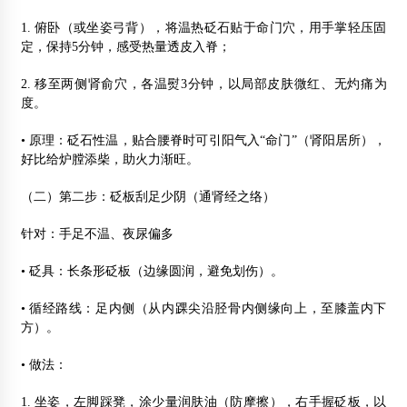
1. 俯卧（或坐姿弓背），将温热砭石贴于命门穴，用手掌轻压固
定，保持5分钟，感受热量透皮入脊；
2. 移至两侧肾俞穴，各温熨3分钟，以局部皮肤微红、无灼痛为
度。
• 原理：砭石性温，贴合腰脊时可引阳气入“命门”（肾阳居所），
好比给炉膛添柴，助火力渐旺。
（二）第二步：砭板刮足少阴（通肾经之络）
针对：手足不温、夜尿偏多
• 砭具：长条形砭板（边缘圆润，避免划伤）。
• 循经路线：足内侧（从内踝尖沿胫骨内侧缘向上，至膝盖内下
方）。
• 做法：
1. 坐姿，左脚踩凳，涂少量润肤油（防摩擦），右手握砭板，以