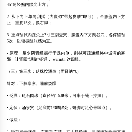
45°角轻贴内踝尖上方；
2. 从下向上单向刮拭（力度似“带起皮肤”即可），至膝盖内下方
止，重复15次，换右脚；
3. 重点刮拭内踝尖上3寸三阴交穴、膝盖内下方阴谷穴，各停留刮
5次，以轻微酸胀感为宜。
• 原理：足少阴肾经循行于足内侧，刮拭可疏通经络中淤滞的寒
邪，让肾阳“通路”畅通， warmth 达四肢。
（三）第三步：砭珠按涌泉（固肾纳气）
针对：下肢寒凉、睡前烦躁
• 砭具：砭石圆珠（直径约1.5厘米，可串于绳上持握）。
• 定位：涌泉穴（足底前1/3凹陷处，蜷脚时足心最凹点）。
• 做法：
1. 睡前坐于床边，右脚踩左膝，左手持砭珠，以圆珠顶端垂直按