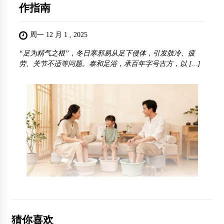
作指南
周一 12 月 1 , 2025
“足为精气之根”，冬日寒邪易从足下侵体，引发肢冷、疲
劳、关节不适等问题。泰和足浴，承百年字号古方，以 […]
猜你喜欢