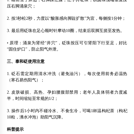
压右脚涌泉穴；
2. 按3秒松2秒，力度以“酸胀感向脚趾扩散”为宜，每侧按1分钟；
3. 最后用砭珠在足心顺时针摩动10圈，结束后双脚互搓至发热。
• 原理：涌泉为肾经“井穴”，砭珠按压可引肾阳下行至足，好比
“固住炉口”，防止阳气外泄。
三、泰和砭使用注意
1. 砭石需定期用清水冲洗（避免油污），每次使用前务必温热
（寒石易伤阳气）；
2. 皮肤破损、高热、孕妇腰腹部禁用；老年人及体弱者力度减
半，时间缩短至常规的1/2；
3. 操作后1小时内不碰冷水、不食生冷，可喝1杯温枸杞茶（枸杞
10粒，沸水冲泡）助阳气沉降。
科普提示