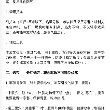
寒，反易耗伤阳气。
2. 禁用艾条
细艾条（直径1厘米以下）热量分散，难以触及深层寒邪；机制艾
条含碎纸、秸秆，燃烧时烟味刺鼻、热力不均，不仅驱寒效果
差，还可能刺激呼吸道，影响气血运行。
3. 辅助工具
木质艾灸盒（带透气孔）用于腰腹、背部等大面积穴位，集中热
力驱寒；艾条夹用于手持施灸，防烫且稳定角度；金属盘承接艾
灰，避免掉落烫伤（尤其关节、腹部等皮肤敏感处）。
二、选穴——分症选穴，靶向驱散不同部位伏寒
1. 驱脾胃伏寒（针对夏季冰饮、凉菜引发的腹胀、腹泻）
• 中脘穴：脐上4寸（肚脐与胸骨下端中点），胃之“募穴”，能直
接温化胃中寒邪，缓解胃胀、吃冷腹泻。
• 足三里穴：外膝眼下3寸，胫骨外侧约1横指，健脾散寒，增强脾