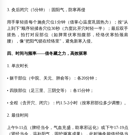
3. 灸后闭穴（5分钟）：固阳气，防寒再侵
用手掌轻捂每个施灸穴位1分钟（借掌心温度巩固热力）；按“从
上到下”顺序轻揉各穴位30秒（力度比开穴时轻一半）；最后双手
搓热，拍打对应部位（如脾胃伏寒拍腹部，经络伏寒拍颈肩
腰），像“把阳气锁在经络里”，避免新寒入侵。
四、时间与频率——借冬藏之力，高效驱寒
1. 单次时长
• 躯干部位（中脘、关元、肺俞等）：各20分钟；
• 四肢部位（足三里、三阴交等）：各15分钟；
• 全程（含开穴、闭穴）：约1.5-2小时（按寒邪部位多少调整）。
2. 最佳时间
上午9-11点（脾经当令，气血充盛，助寒邪运化）或下午17-19点
（肾经当令，温补阳气，固护驱寒成果），此时施灸能借经络当