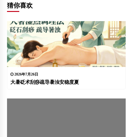
猜你喜欢
2026年7月26日
大暑砭术刮痧疏导暑浊安稳度夏