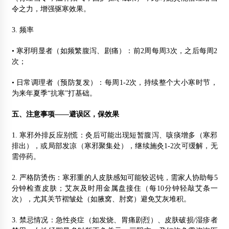
令之力，增强驱寒效果。
3. 频率
• 寒邪明显者（如频繁腹泻、剧痛）：前2周每周3次，之后每周2
次；
• 日常调理者（预防复发）：每周1-2次，持续整个大小寒时节，
为来年夏季“抗寒”打基础。
五、注意事项——避误区，保效果
1. 寒邪外排反应别慌：灸后可能出现短暂腹泻、咳痰增多（寒邪
排出），或局部发凉（寒邪聚集处），继续施灸1-2次可缓解，无
需停药。
2. 严格防烫伤：寒邪重的人皮肤感知可能较迟钝，需家人协助每5
分钟检查皮肤；艾灰及时用金属盘接住（每10分钟轻敲艾条一
次），尤其关节褶皱处（如腋窝、肘窝）避免艾灰堆积。
3. 禁忌情况：急性炎症（如发烧、胃痛剧烈）、皮肤破损/湿疹者