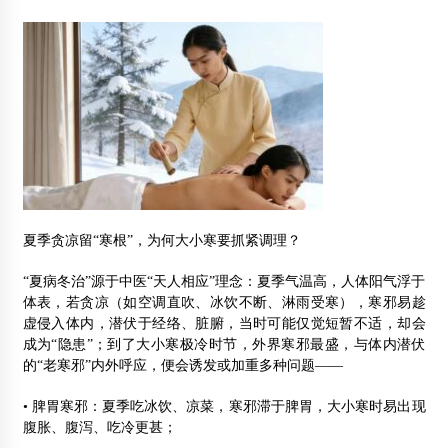
夏季贪凉留“寒根”，为何大小寒要抓紧调理？
“夏病冬治”源于中医“天人相应”理念：夏季气温高，人体阳气浮于
体表，若贪凉（如空调直吹、冰饮不断、淋雨受寒），寒邪易趁
虚侵入体内，潜伏于经络、脏腑，当时可能仅觉短暂不适，却会
成为“隐患”；到了大小寒极冷时节，外界寒邪最盛，与体内潜伏
的“老寒邪”内外呼应，便会诱发或加重多种问题——
• 脾胃寒邪：夏季吃冰饮、凉菜，寒邪滞于脾胃，大小寒时易出现
腹胀、腹泻、吃冷更甚；