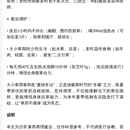
禁用；女性经期量多时暂不灸关元、三阴交；孕妇施灸需咨询医
师。
4. 配合调护：
• 灸后1小时内不外出（戴帽、围巾防新寒），喝300ml温热水（可
加生姜3片），助寒邪随汗、尿排出；
• 大小寒期间少吃生冷（如水果、凉菜），多吃温性食物（如羊
肉、桂圆、韭菜），避免“二次引寒”；
• 每天用40℃左右热水泡脚10分钟（加艾叶5g），泡后搓涌泉穴1
分钟，增强全身驱寒合力。
大小寒用泰和灸“夏病冬治”，正是借极寒时节的“冬藏”之力，将夏
季潜伏的寒邪连根拔除。坚持调理，不仅能缓解当下的寒症困
扰，更能增强身体抗寒能力，为来年夏季抵御贪凉隐患打下基
础，让“寒邪不缠身”成为常态。
说明
本文为日常康养调理建议，仅作科普参考，不代表医疗诊断。若