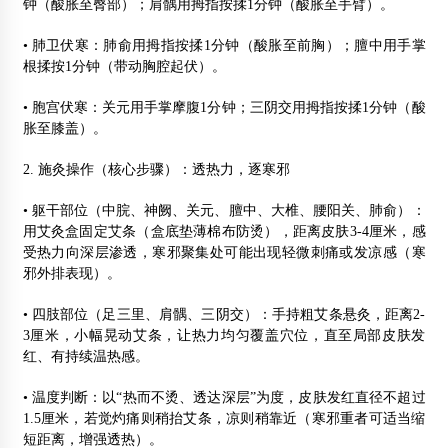
钟（酸胀至臀部）；肩髃用拇指按揉1分钟（酸胀至手臂）。
• 肺卫伏寒：肺俞用拇指按揉1分钟（酸胀至前胸）；膻中用手掌
根揉按1分钟（带动胸腔起伏）。
• 胞宫伏寒：关元用手掌摩腹1分钟；三阴交用拇指按揉1分钟（酸
胀至膝盖）。
2. 施灸操作（核心步骤）：透热力，逐寒邪
• 躯干部位（中脘、神阙、关元、膻中、大椎、腰阳关、肺俞）：
用艾灸盒固定艾条（盒底垫薄棉布防烫），距离皮肤3-4厘米，感
受热力向深层渗透，寒邪聚集处可能出现轻微刺痛或发凉感（寒
邪外排表现）。
• 四肢部位（足三里、肩髃、三阴交）：手持粗艾条悬灸，距离2-
3厘米，小幅晃动艾条，让热力均匀覆盖穴位，直至局部皮肤发
红、有持续温热感。
• 温度判断：以“热而不烫、透达深层”为度，皮肤发红直径不超过
1.5厘米，若觉灼痛则稍抬艾条，凉则稍靠近（寒邪重者可适当缩
短距离，增强透热）。