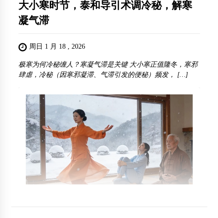
大小寒时节，泰和导引术调冷秘，解寒
凝气滞
周日 1 月 18 , 2026
极寒为何冷秘缠人？寒凝气滞是关键 大小寒正值隆冬，寒邪
肆虐，冷秘（因寒邪凝滞、气滞引发的便秘）频发， […]