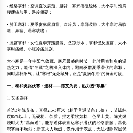
• 经络寒邪：空调直吹肩颈、腰背，寒邪痹阻经络，大小寒时颈肩
腰腿痛加重，遇冷僵硬；
• 肺卫寒邪：夏季贪凉露肩背、吹冷风，寒邪袭肺，大小寒时易咳
嗽、鼻塞、遇寒咳喘；
• 胞宫寒邪：女性夏季穿露脐装、贪凉涉水，寒邪侵及胞宫，大小
寒时痛经、小腹冷痛加剧。
大小寒是一年中阳气敛藏、寒邪最盛的时节，此时用泰和灸的温
热之力，能借“冬藏”之机深入体内，靶向驱散夏季潜伏的寒邪，
同时温补阳气，让“寒根”无处藏身，正是“夏病冬治”的黄金时段。
一、泰和灸驱伏寒：选材——陈艾为要，热力透“寒巢”
1. 艾条选择
首选3年陈艾条，直径2.5-3厘米（粗于普通艾条1.5倍），艾绒纯
度85%以上，无硬梗、杂质，捏之柔软如棉，色呈土黄。陈艾燃
烧时火力“温而透”，能穿透体表直达寒邪潜伏的经络脏腑，温化
积寒而不燥烈；新艾火力燥烈，仅作用于表皮，无法根除深层伏