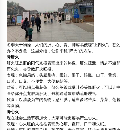
冬季天干物燥，人们的肝、心、胃、肺容易便秘“上四火”。怎么
办？不要急！这里介绍，让你平稳“降火”的方法。
降肝火
肝火旺是肝的阳气亢盛表现出来的热像。肝失疏泄、情志不遂郁
而化火，会导致肝火旺盛。
表现：急躁易怒，头晕胀痛、眼红、眼干、眼胀、口干、舌燥、
口苦、口臭、小便黄、大便秘结等。
对策：可以喝点菊花茶、蒲公英茶或桑叶茶等降肝火，可以让中
医给你开点龙胆泻肝汤、丹栀逍遥散帮助疏肝理气。
饮食：以清淡为主的食物，忌油腻，适当多吃苦瓜、芹菜、莲藕
等食物。
降心火
现在社会生活节奏加快，大家可能更容易产生心火。
表现：心火旺的人往往表现为心烦、盗汗、口干和失眠。