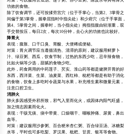
对策：可以服用苦瓜汤、莲子粥、赤小豆粥、陈皮水等具有降火
功效的食物。
除了饮食调节，还可按揉劳宫穴（位于手掌心，当第2、3掌骨之
间偏于第3掌骨，握拳屈指时中指尖处）和少府穴（位于手掌面，
第4、5掌骨之间，握拳时，当小指尖处）拇指指腹由轻渐重，双
手交替按压，每日2次，每次10分钟，去心火的功效也比较好。
降胃火
表现：腹胀、口干口臭、胃酸、大便稀或便秘。
对策：胃火调节应当遵循清热、清滞的原则，建议服用鲜萝卜
汁、绿豆粥、西瓜，饮食节制，过热的东西少吃，忌辛辣食物，
比如火锅等少选，甜腻的食物少吃。
此外，药食两用的中药莲子、芡实、淮山药等都是健脾开胃的好
东西，西洋菜、生菜、油麦菜、西红柿、枇杷等都是有助于消化
的食物，饮食上多吃时令蔬菜与水果，补充维生素和微量元素，
注意口腔卫生。
消肺火
肺火多因感受外邪所致，邪气入里而化火，或因体内阳气旺盛，
加之情志因素而化火。
表现：干咳无痰、痰中带黄、口燥咽干、咽喉肿痛、尿黄，鼻出
血等。
对策：建议服用沙参粥、百合粳米杏仁粥、百合绿豆汤、冰糖梨
水等，平时也可多吃梨、罗汉果、枇杷、甘蔗、银耳等食物。