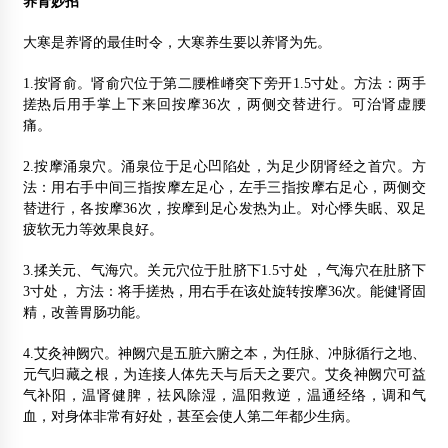
养肾妙招
大寒是养肾的最佳时令，大寒养生要以养肾为先。
1.按肾俞。肾俞穴位于第二腰椎嵴突下旁开1.5寸处。方法：两手
搓热后用手掌上下来回按摩36次，两侧交替进行。可治肾虚腰
痛。
2.按摩涌泉穴。涌泉位于足心凹陷处，为足少阴肾经之首穴。方
法：用右手中间三指按摩左足心，左手三指按摩右足心，两侧交
替进行，各按摩36次，按摩到足心发热为止。对心悸失眠、双足
疲软无力等效果良好。
3.揉关元、气海穴。关元穴位于肚脐下1.5寸处 ，气海穴在肚脐下
3寸处， 方法：将手搓热，用右手在该处旋转按摩36次。能健肾固
精，改善胃肠功能。
4.艾灸神阙穴。神阙穴是五脏六腑之本，为任脉、冲脉循行之地、
元气归藏之根，为连接人体先天与后天之要穴。艾灸神阙穴可益
气补阳，温肾健脾，祛风除湿，温阳救逆，温通经络，调和气
血，对身体非常有好处，甚至会使人第二年都少生病。