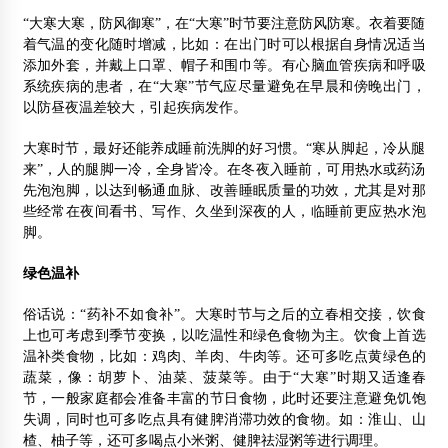
“大寒大寒，防风御寒”，在“大寒”时节要注意防风防寒。衣着要随
着气温的变化随时增减，比如：在出门时可以根据自身情况适当
添加外套，并戴上口罩、帽子和围巾等。有心脑血管疾病和呼吸
系统疾病的患者，在“大寒”节气应尽量避免在早晨和傍晚出门，
以防昼夜温差较大，引起疾病发作。
大寒时节，最好还能养成睡前洗脚的好习惯。“寒从脚起，冷从腿
来”，人的腿脚一冷，全身皆冷。在冬夜入睡前，可用热水或药汤
先泡泡脚，以达到畅通血脉、改善睡眠质量的功效，尤其是对那
些经常在夜间看书、写作、久坐到深夜的人，临睡前更应热水泡
脚。
绿色温
补
俗话说：“药补不如食补”。大寒时节与之后的立春相交接，饮食
上也可考虑到季节变换，以吃温性和绿色食物为主。饮食上首选
温补类食物，比如：鸡肉、羊肉、牛肉等。还可多吃点黄绿色的
蔬菜，像：胡萝卜、油菜、菠菜等。由于“大寒”时期又适逢春
节，一般家庭都会准备丰富的节日食物，此时还要注意避免饥饱
失调，同时也可多吃点具有健脾消滞功效的食物。如：淮山、山
楂、柚子等，还可多喝点小米粥、健脾祛湿粥等进行调理。