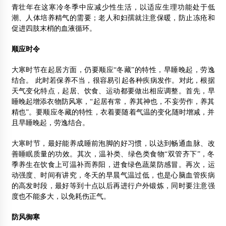
青壮年在这寒冷冬季中应减少性生活，以适应生理功能处于低
潮、人体培养精气的需要；老人和妇孺就注意保暖，防止冻疮和
促进四肢末梢的血液循环。
顺应时令
大寒时节在起居方面，仍要顺应“冬藏”的特性，早睡晚起，劳逸
结合。 此时若保养不当，很容易引起各种疾病发作。对此，根据
天气变化特点，起居、饮食、运动都要做出相应调整。首先，早
睡晚起增添衣物防风寒，“起居有常，养其神也，不妄劳作，养其
精也”。要顺应冬藏的特性，衣着要随着气温的变化随时增减，并
且早睡晚起，劳逸结合。
大寒时节，最好能养成睡前泡脚的好习惯，以达到畅通血脉、改
善睡眠质量的功效。其次，温补类、绿色类食物“双管齐下”，冬
季养生在饮食上可温补而养阳，进食绿色蔬菜防感冒。再次，运
动强度、时间有讲究，冬天的早晨气温过低，也是心脑血管疾病
的高发时段，最好等到十点以后再进行户外锻炼，同时要注意强
度也不能多大，以免耗伤正气。
防风御
寒