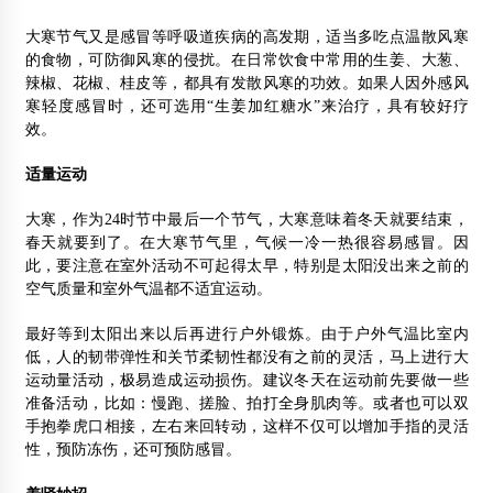
大寒节气又是感冒等呼吸道疾病的高发期，适当多吃点温散风寒
的食物，可防御风寒的侵扰。在日常饮食中常用的生姜、大葱、
辣椒、花椒、桂皮等，都具有发散风寒的功效。如果人因外感风
寒轻度感冒时，还可选用“生姜加红糖水”来治疗，具有较好疗
效。
适量
运动
大寒，作为24时节中最后一个节气，大寒意味着冬天就要结束，
春天就要到了。在大寒节气里，气候一冷一热很容易感冒。因
此，要注意在室外活动不可起得太早，特别是太阳没出来之前的
空气质量和室外气温都不适宜运动。
最好等到太阳出来以后再进行户外锻炼。由于户外气温比室内
低，人的韧带弹性和关节柔韧性都没有之前的灵活，马上进行大
运动量活动，极易造成运动损伤。建议冬天在运动前先要做一些
准备活动，比如：慢跑、搓脸、拍打全身肌肉等。或者也可以双
手抱拳虎口相接，左右来回转动，这样不仅可以增加手指的灵活
性，预防冻伤，还可预防感冒。