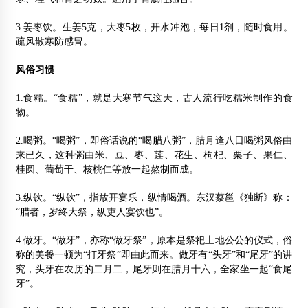
3.姜枣饮。生姜5克，大枣5枚，开水冲泡，每日1剂，随时食用。
疏风散寒防感冒。
风俗习惯
1.食糯。“食糯”，就是大寒节气这天，古人流行吃糯米制作的食
物。
2.喝粥。“喝粥”，即俗话说的“喝腊八粥”，腊月逢八日喝粥风俗由
来已久，这种粥由米、豆、枣、莲、花生、枸杞、栗子、果仁、
桂圆、葡萄干、核桃仁等放一起熬制而成。
3.纵饮。“纵饮”，指放开宴乐，纵情喝酒。东汉蔡邕《独断》称：
“腊者，岁终大祭，纵吏人宴饮也”。
4.做牙。“做牙”，亦称“做牙祭”，原本是祭祀土地公公的仪式，俗
称的美餐一顿为“打牙祭”即由此而来。做牙有“头牙”和“尾牙”的讲
究，头牙在农历的二月二，尾牙则在腊月十六，全家坐一起“食尾
牙”。