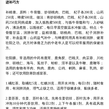
进
补巧方
补精膏。原料：牛骨髓、炒胡桃肉、巴戟、 杞子各200克，山药
250克，蜂蜜500克。做法：将炒胡桃肉、巴戟、杞子各200克，山
药250克同捣成膏，加入炼熟蜜500克，与炼牛骨髓和匀，入砂锅
内，沸汤煮熬，以瓶收贮，每日早晨空腹温水冲服1匙。特点：牛
骨髓甘温，润肺补肾，益精填髓。胡桃肉、巴戟、杞子润肺补
肾，补血益胃；山药益气补中，与蜂蜜同用具有补精润肺、健胃
壮阳之功。此方对体倦乏力的中老年人是可以经常服用的保健佳
方。
壮阳膳。常选用的中药有鹿茸、鹿角胶、巴戟天、肉苁蓉、川杜
仲、胡桃仁、海马、菟丝子、蛤蚧、淫羊藿以及牛鞭、鹿鞭等；
选用的食物有羊肉、狗肉、鹿肉、公鸡、鹌鹑、麻雀、乳鸽、虾
等；还可饮用防寒防感冒茶。
1.橘红茶。取橘红5克，红糖20克，用开水冲泡，每日1剂，随时食
用，有润肺消炎、理气止咳之功。适用于咳嗽多痰、黏痰多者。
2.姜苏茶。生姜、苏叶各5克。先将生姜切丝，苏叶洗净，用开水
冲泡10分钟代茶饮用。每日2剂，上下午各服1剂。具有疏风散
寒、理气和胃之功效。适用于胃肠性感冒。