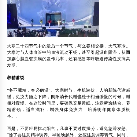
大寒二十四节气中的最后一个节气，与立春相交接，天气寒冷。
大寒时节人体血管中的血液流动不畅，甚至引起淤血阻滞，从而
加剧心脑血管疾病的发作几率，还有感冒等呼吸道传染性疾病高
发期。
养精蓄锐
“冬不藏精，春必病温”。大寒时节，生机潜伏，人的新陈代谢减
缓，免疫力随之下降，阴阳消长代谢也处于相当缓慢的时候，谢
相对缓慢。在这段时间里，要确保充足睡眠，注意劳逸结合、养
精蓄锐，适当滋补，增强身体免疫力，培养明年健康体质根
本。。
再是，不要轻易扰动阳气，凡事不要过度操劳，避免急躁发怒。
“除了要注意精神调养、早睡晚起外，还应注意调养肾气。同时，