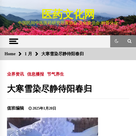
Skip
to
医药文化网
content
中国民间中医医药研究开发协会 文化委员会 科普分会
Home
1 月
大寒雪染尽静待阳春归
业界资讯
信息播报
节气养生
大寒雪染尽静待阳春归
值班编辑
2025年1月20日