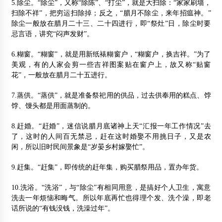
5.除尘。“除尘”，又称“除陈”、“打尘”，就是大扫除：“家家刷墙，
扫除不祥”，把穷运扫除掉；反之，“腊月不除尘，来年招瘟神。”
除尘一般放在腊月二十三、二十四进行，即“祭灶”日，除尘时要
忌言语，讲究“闷声发财”。
6.糊窗。“糊窗”，就是用新纸裱糊窗户，“糊窗户，换吉祥。”为了
美观，有的人家会剪一些吉祥图案贴在窗户上，故又称“贴窗
花”，一般放在腊月二十五进行。
7.蒸供。“蒸供”，就是准备祭祀用的供品，过去供奉用的糕点、饽
饽、馒头都是用面蒸制的。
8.赶婚。“赶婚”，迷信说腊月底诸神上天“汇报一年工作情况”去
了，这时的人间百无禁忌，赶在这时婚娶不用挑日子，又是农
闲，所以旧时民间景象是“岁晏乡村嫁娶忙”。
9.赶集。“赶集”，即传统的赶年集，购买腊祭用品，置办年货。
10.洗浴。“洗浴”，与“除尘”有相同用意，是搞好个人卫生，寓意
洗去一年烦恼和晦气。所以年底再忙也得理个发、洗个澡，即老
话所说的“有钱没钱，洗澡过年”。