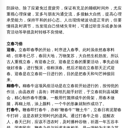
防躁动。除了应避免过度疲劳，保证有充足的睡眠时间外，尤应
重视心理保健，宜多与朋友沟通交流，多接触大自然，提高心理
承受能力，保持平和的好心态。人出现情绪波动是正常的，但要
懂得及时调节，当发现自己情绪失常时，可通过听音乐或参加体
育活动等举措及时转移不良情绪。
立春
习俗
迎春。
立春即春季的开始，时序进入春季。此时虽依然春寒料
峭，但寒冬已尽，春回大地，万物复苏，大自然生机勃发。所以
古人重视立春，有迎春之仪。迎春是立春的重要活动，事先必须
做好准备，进行预演，俗称演春。然后才能在立春那天正式迎
春。迎春是在立春前一日进行的，目的是把春天和句芒神接回
来。
糊春牛。
糊春牛这项风俗活动是在立春前开始进行的，按传统的
作法，由县政府（县衙）聘请纸扎能手好匠，于立春前到县城聚
会，精心制作春牛图像。一般用竹篾绑成牛的骨架，用春木做
腿，再糊上纸，涂上颜料，一个牛的形象就制作成功了。
打春牛。
鞭春即打春牛，亦称“鞭春牛”“鞭土牛”，立春日将泥塑春
牛打碎，这是农耕文明时代的遗风。通过打春牛之俗，提醒农
人，春天已到，应该不违农时，及时播种谷物，祈愿一年五谷丰
登，国泰民安。鞭春之俗与祈求丰收相关，是一项较为古老之节