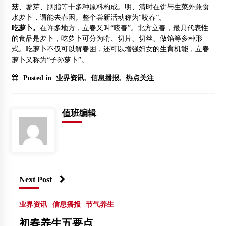
菇、蓼芽、胭脂等十多种原料构成。明、清时在饼与生菜外兼食
水萝卜，谓能去春困。整个尝新活动称为“咬春”。
吃萝卜。
在许多地方，立春又叫“咬春”。北方立春，最具代表性
的食品是萝卜，吃萝卜可分为啃、切片、切丝、做馅等多种形
式。吃萝卜不仅可以解春困，还可以增强妇女的生育机能，立春
萝卜又称为“子孙萝卜”。
Posted in
业界资讯
,
信息播报
,
热点关注
值班编辑
Next Post
业界资讯
信息播报
节气养生
初春养生五要点