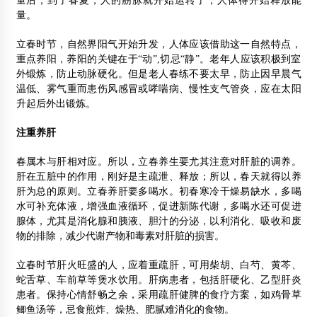
量后，到了春夏，人的筋脉就开始运转了，人体得开始释放能
量。
立春时节，自然界阳气开始升发，人体应该借助这一自然特点，
重点养阳，养阳的关键在于“动”,切忌“静”。老年人应该积极到室
外锻炼，防止动脉硬化。但是老人春练不要太早，防止因早晨气
温低、雾气重而患伤风感冒或哮喘病、慢性支气管炎，应在太阳
升起后外出锻炼。
注重养肝
春属木与肝相对应。所以，立春养生要尤其注意对肝脏的调养。
肝在五脏中的作用，刚好是主疏泄、释放；所以，春天就得以养
肝为总的原则。立春养肝要多喝水。初春寒冷干燥易缺水，多喝
水可补充体液，增强血液循环，促进新陈代谢，多喝水还可促进
腺体，尤其是消化腺和胰液、胆汁的分泌，以利消化、吸收和废
物的排除，减少代谢产物和毒素对肝脏的损害。
立春时节肝火旺盛的人，应着重疏肝，可用柴胡、白芍、黄芩、
蛇舌草、车前草等煲水饮用。肝病患者，包括肝硬化、乙型肝炎
患者。保持心情舒畅之余，采用疏肝健脾的食疗方案，如鸡骨草
鲫鱼汤等，忌食煎炸、燥热、肥腻难消化的食物。