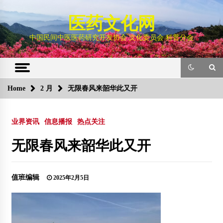
Skip
to
医药文化网
content
中国民间中医医药研究开发协会 文化委员会 科普分会
Home
2 月
无限春风来韶华此又开
业界资讯
信息播报
热点关注
无限春风来韶华此又开
值班编辑
2025年2月5日