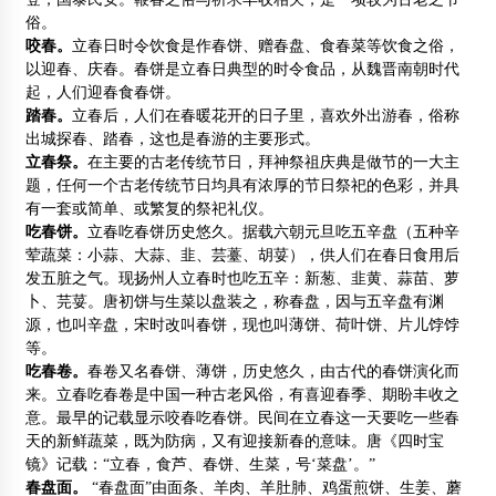
俗。
咬春。
立春日时令饮食是作春饼、赠春盘、食春菜等饮食之俗，
以迎春、庆春。春饼是立春日典型的时令食品，从魏晋南朝时代
起，人们迎春食春饼。
踏春。
立春后，人们在春暖花开的日子里，喜欢外出游春，俗称
出城探春、踏春，这也是春游的主要形式。
立春祭。
在主要的古老传统节日，拜神祭祖庆典是做节的一大主
题，任何一个古老传统节日均具有浓厚的节日祭祀的色彩，并具
有一套或简单、或繁复的祭祀礼仪。
吃春饼。
立春吃春饼历史悠久。据载六朝元旦吃五辛盘（五种辛
荤蔬菜：小蒜、大蒜、韭、芸薹、胡荽），供人们在春日食用后
发五脏之气。现扬州人立春时也吃五辛：新葱、韭黄、蒜苗、萝
卜、芫荽。唐初饼与生菜以盘装之，称春盘，因与五辛盘有渊
源，也叫辛盘，宋时改叫春饼，现也叫薄饼、荷叶饼、片儿饽饽
等。
吃春卷。
春卷又名春饼、薄饼，历史悠久，由古代的春饼演化而
来。立春吃春卷是中国一种古老风俗，有喜迎春季、期盼丰收之
意。最早的记载显示咬春吃春饼。民间在立春这一天要吃一些春
天的新鲜蔬菜，既为防病，又有迎接新春的意味。唐《四时宝
镜》记载：“立春，食芦、春饼、生菜，号‘菜盘’。”
春盘面。
“春盘面”由面条、羊肉、羊肚肺、鸡蛋煎饼、生姜、蘑