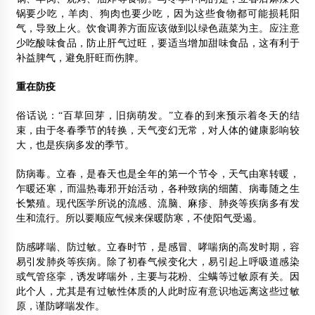
锅要少吃，羊肉、狗肉也要少吃，因为这些食物都可能损耗阳
气，导致上火。饮食调养方面应该做到以绿色蔬菜为主。应注意
少吃酸味食品，防止肝气过旺，要适当增加甜味食品，这有利于
补益脾气，避免肝旺而伤脾。
重在防疫
俗话说：“百草回芽，旧病萌发。”立春的到来预示着冬天的结
束，由于冬春季节的转换，天气变幻无常，对人体的健康影响较
大，也是疾病多发的季节。
防病毒。立春，是春天也是全年的第一个节令，天气由寒转暖，
乍暖还寒，而温热毒邪开始活动，各种致病的细菌、病毒随之生
长繁殖。现代医学所说的流感、流脑、麻疹、肺炎等疾病多有发
生和流行。所以要顺应气候来保暖防寒，不使阳气受遏。
防感哮喘、防过敏。立春时节，是感冒、哮喘病的高发时期，容
易引发肺炎等疾病。除了初春气候变化大，易引起上呼吸道感染
或气管痉挛，诱发哮喘外，主要与花粉、尘螨等过敏原有关。因
此个人，尤其是有过敏性体质的人此时应有意识地远离这些过敏
原，谨防哮喘发作。