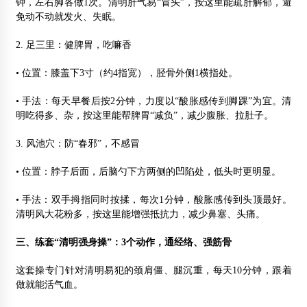
钟，左右脚各做1次。清明肝气易“冒头”，按这里能疏肝解郁，避
免动不动就发火、失眠。
2. 足三里：健脾胃，吃嘛香
• 位置：膝盖下3寸（约4指宽），胫骨外侧1横指处。
• 手法：每天早餐后按2分钟，力度以“酸胀感传到脚踝”为宜。清
明吃得多、杂，按这里能帮脾胃“减负”，减少腹胀、拉肚子。
3. 风池穴：防“春邪”，不感冒
• 位置：脖子后面，后脑勺下方两侧的凹陷处，低头时更明显。
• 手法：双手拇指同时按揉，每次1分钟，酸胀感传到头顶最好。
清明风大花粉多，按这里能增强抵抗力，减少鼻塞、头痛。
三、练套“清明强身操”：3个动作，通经络、强筋骨
这套操专门针对清明易犯的颈肩僵、腿沉重，每天10分钟，跟着
做就能活气血。