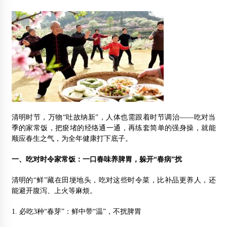
清明时节，万物“吐故纳新”，人体也需跟着时节调治——吃对当
季的家常饭，把瘀堵的经络通一通，再练套简单的强身操，就能
顺应春生之气，为全年健康打下底子。
一、吃对时令家常饭：一口春味养脾胃，躲开“春病”扰
清明的“鲜”藏在田埂地头，吃对这些时令菜，比补品更养人，还
能避开腹泻、上火等麻烦。
1. 必吃3种“春芽”：鲜中带“温”，不扰脾胃