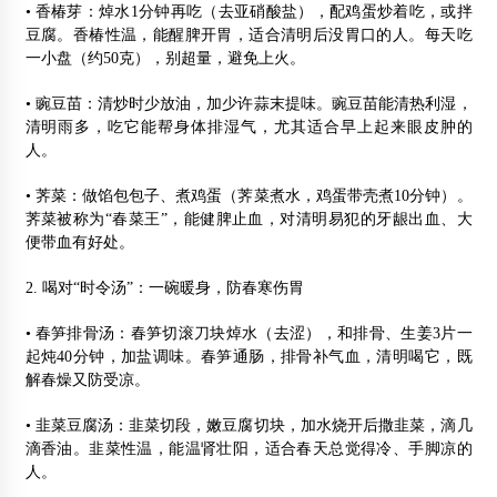
• 香椿芽：焯水1分钟再吃（去亚硝酸盐），配鸡蛋炒着吃，或拌
豆腐。香椿性温，能醒脾开胃，适合清明后没胃口的人。每天吃
一小盘（约50克），别超量，避免上火。
• 豌豆苗：清炒时少放油，加少许蒜末提味。豌豆苗能清热利湿，
清明雨多，吃它能帮身体排湿气，尤其适合早上起来眼皮肿的
人。
• 荠菜：做馅包包子、煮鸡蛋（荠菜煮水，鸡蛋带壳煮10分钟）。
荠菜被称为“春菜王”，能健脾止血，对清明易犯的牙龈出血、大
便带血有好处。
2. 喝对“时令汤”：一碗暖身，防春寒伤胃
• 春笋排骨汤：春笋切滚刀块焯水（去涩），和排骨、生姜3片一
起炖40分钟，加盐调味。春笋通肠，排骨补气血，清明喝它，既
解春燥又防受凉。
• 韭菜豆腐汤：韭菜切段，嫩豆腐切块，加水烧开后撒韭菜，滴几
滴香油。韭菜性温，能温肾壮阳，适合春天总觉得冷、手脚凉的
人。