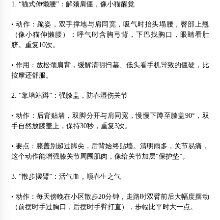
1. “猫式伸懒腰”：解颈肩僵，像小猫醒觉
• 动作：跪姿，双手撑地与肩同宽，吸气时抬头塌腰，臀部上翘
（像小猫伸懒腰）；呼气时含胸弓背，下巴找胸口，眼睛看肚
脐。重复10次。
• 作用：放松颈肩背，缓解清明扫墓、低头看手机导致的僵硬，比
按摩还舒服。
2. “靠墙站蹲”：强膝盖，防春湿伤关节
• 动作：后背贴墙，双脚分开与肩同宽，慢慢下蹲至膝盖90°，双
手自然放膝盖上，保持30秒，重复3次。
• 要点：膝盖别超过脚尖，后背始终贴墙。清明雨多，关节易痛，
这个动作能增强膝关节周围肌肉，像给关节加层“保护垫”。
3. “散步摆臂”：活气血，顺春生之气
• 动作：每天傍晚在小区散步20分钟，走路时双臂前后大幅度摆动
（前摆时手过胸口，后摆时手臂打直），步幅比平时大一点。