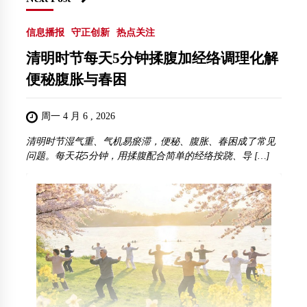
信息播报
守正创新
热点关注
清明时节每天5分钟揉腹加经络调理化解
便秘腹胀与春困
周一 4 月 6 , 2026
清明时节湿气重、气机易瘀滞，便秘、腹胀、春困成了常见
问题。每天花5分钟，用揉腹配合简单的经络按跷、导 […]