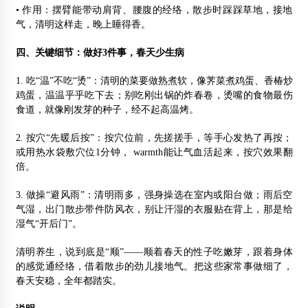
• 作用：摆臂能带动肩背、腰腹的经络，散步时踩踩草地，接地
气，清明这样走，晚上睡得香。
四、关键细节：做好3件事，春天少生病
1. 吃“温”不吃“烫”：清明的菜要做熟煮软，像荠菜煮鸡蛋、香椿炒
鸡蛋，温温乎乎吃下去；别吃刚出锅的炸春卷，烫嘴的食物最伤
食道，就像刚发芽的种子，经不起高温烤。
2. 按穴“先暖后按”：按穴位前，先搓搓手，等手心发热了再按；
或用热水袋敷穴位1分钟， warmth能让气血活起来，按穴效果翻
倍。
3. 做操“避风雨”：清明雨多，强身操选在室内或阳台做；雨后空
气湿，出门散步带件防风衣，别让汗湿的衣服贴在背上，那是给
湿气“开后门”。
清明养生，说到底是“顺”——顺着春天的性子吃嫩芽，跟着身体
的感觉通经络，借着散步的劲儿接地气。把这些家常事做细了，
春天安稳，全年都踏实。