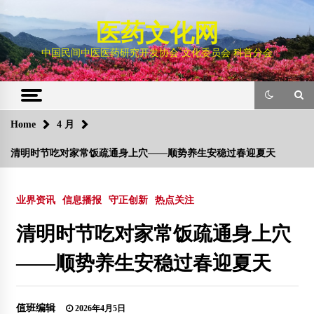
Skip
to
医药文化网
content
中国民间中医医药研究开发协会 文化委员会 科普分会
Home
4 月
清明时节吃对家常饭疏通身上穴——顺势养生安稳过春迎夏天
业界资讯
信息播报
守正创新
热点关注
清明时节吃对家常饭疏通身上穴
——顺势养生安稳过春迎夏天
值班编辑
2026年4月5日