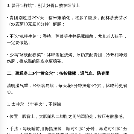
3. 躲开“3样坑”：别让好胃口败在细节上
• 青团别超过2个/天：糯米难消化，吃多了腹胀，配杯炒麦芽水
（炒麦芽10克煮10分钟）解腻；
• 不吃“凉拌生芽”：香椿、荠菜等生拌易藏细菌，尤其老人孩子，
一定要做熟；
• 少喝“冰饮配春菜”：冰啤酒配烧烤、冰奶茶配青团，冷热相冲最
伤脾，换成温的陈皮水更稳妥。
二、疏通身上3个“黄金穴”：按按揉揉，通气血、防春困
清明湿气重，经络容易堵，每天花5分钟按这3个穴，比吃药更省
心。
1. 太冲穴：消“春火”，不烦躁
• 位置：脚背上，大脚趾和二脚趾之间的凹陷处，按压有酸胀感。
• 手法：每晚睡前用拇指按揉，顺时针揉1分钟，再逆时针揉1分