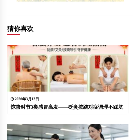
猜你喜欢
2026年3月13日
惊蛰时节3类感冒高发——砭灸按跷对症调理不踩坑