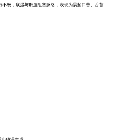
行不畅，痰湿与瘀血阻塞脉络，表现为晨起口苦、舌苔
减少痰湿生成。