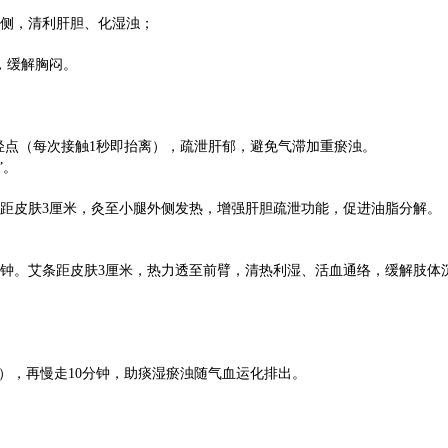
外侧，清利肝胆、化湿浊；
，缓解胸闷。
快速轻点（每次接触1秒即抬离），疏泄肝郁，避免气滞加重瘀浊。
”。
圈，距皮肤3厘米，灸至小腿外侧发热，增强肝胆疏泄功能，促进油脂分解。
2分钟。艾条距皮肤3厘米，热力透至前臂，清热利湿、活血通络，缓解肢体
），再慢走10分钟，助痰湿瘀浊随气血运化排出。