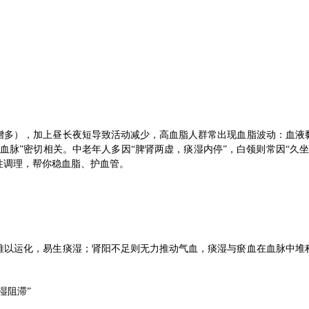
增多），加上昼长夜短导致活动减少，高血脂人群常出现血脂波动：血液
血脉”密切相关。中老年人多因“脾肾两虚，痰湿内停”，白领则常因“久
性调理，帮你稳血脂、护血管。
难以运化，易生痰湿；肾阳不足则无力推动气血，痰湿与瘀血在血脉中堆
湿阻滞”