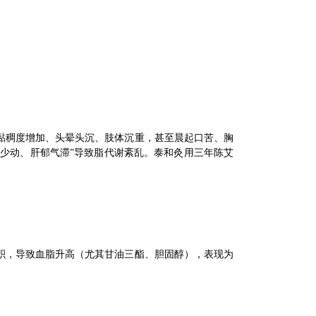
黏稠度增加、头晕头沉、肢体沉重，甚至晨起口苦、胸
坐少动、肝郁气滞”导致脂代谢紊乱。泰和灸用三年陈艾
积，导致血脂升高（尤其甘油三酯、胆固醇），表现为