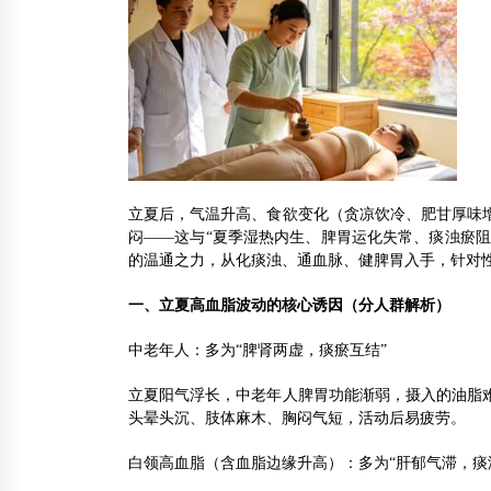
立夏后，气温升高、食欲变化（贪凉饮冷、肥甘厚味
闷——这与“夏季湿热内生、脾胃运化失常、痰浊瘀阻
的温通之力，从化痰浊、通血脉、健脾胃入手，针对
一、立夏高血脂波动的核心诱因（分人群解析）
中老年人：多为“脾肾两虚，痰瘀互结”
立夏阳气浮长，中老年人脾胃功能渐弱，摄入的油脂
头晕头沉、肢体麻木、胸闷气短，活动后易疲劳。
白领高血脂（含血脂边缘升高）：多为“肝郁气滞，痰