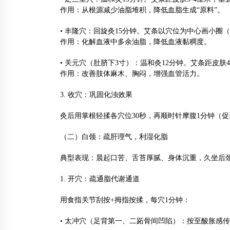
作用：从根源减少油脂堆积，降低血脂生成“原料”。
• 丰隆穴：回旋灸15分钟。艾条以穴位为中心画小
作用：化解血液中多余油脂，降低血液黏稠度。
• 关元穴（肚脐下3寸）：温和灸12分钟。艾条距皮
作用：改善肢体麻木、胸闷，增强血管活力。
3. 收穴：巩固化浊效果
灸后用掌根轻揉各穴位30秒，再顺时针摩腹1分钟（促进
（二）白领：疏肝理气，利湿化脂
典型表现：晨起口苦、舌苔厚腻、身体沉重，久坐后
1. 开穴：疏通脂代谢通道
用食指关节刮按+拇指按揉，每穴1分钟：
• 太冲穴（足背第一、二跖骨间凹陷）：按至酸胀感