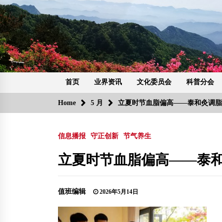
Skip
to
content
首页
业界资讯
文化委员会
科普分会
Home
5 月
立夏时节血脂偏高——泰和灸调
信息播报
守正创新
节气养生
立夏时节血脂偏高——泰
值班编辑
2026年5月14日