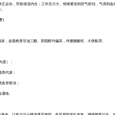
缺乏运动，导致痰湿内生；工作压力大、情绪紧张则肝气郁结，气滞则血
主。
节）
偶发，血脂检查甘油三酯、胆固醇均偏高，伴腰膝酸软、大便黏滞。
为度）：
脂类代谢；
清血管瘀浊；
血通络。
，垂直悬灸，让热力沿小腿渗透至腹部，灸至局部发红发热，增强脾胃运化，