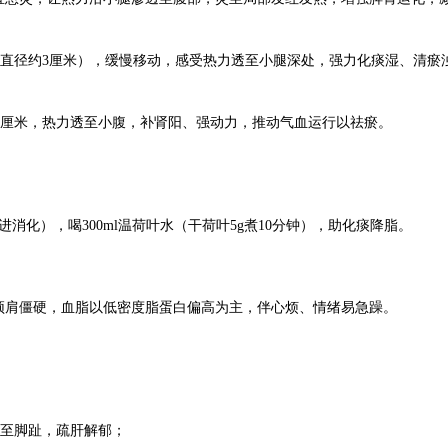
圈（直径约3厘米），缓慢移动，感受热力透至小腿深处，强力化痰湿、清瘀
肤4厘米，热力透至小腹，补肾阳、强动力，推动气血运行以祛瘀。
消化），喝300ml温荷叶水（干荷叶5g煮10分钟），助化痰降脂。
颈肩僵硬，血脂以低密度脂蛋白偏高为主，伴心烦、情绪易急躁。
传至脚趾，疏肝解郁；