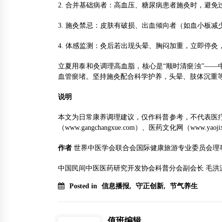
2. 合并基础病者：高血压、糖尿病患者施灸时，避
3. 施灸禁忌：皮肤有破损、出血倾向者（如血小板
4. 体感监测：灸后若出现头晕、胸闷加重，立即停
立夏用泰和灸调理高血脂，核心是“顺时清瘀浊”——
血管瘀堵。坚持施灸配合科学护养，头晕、肢体沉重
说明
本文为日常康养调理建议，仅作科普参考，不代表医疗诊断。若
（www.gangchangxue.com）、医药文化网（www.y
作者
世界中医学会联合会国际健康旅游专业委员会理
中国民间中医医药研究开发协会科普分会副会长 毛洪
Posted in
信息播报
,
守正创新
,
节气养生
值班编辑