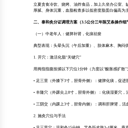
立夏贪食冷饮、烧烤、油炸食品，加上久坐办公室、
厚腻、身体沉重，血脂检查多以低密度脂蛋白偏高为
二、泰和灸分证调理方案（3.5公分三年陈艾条操作细
（一）中老年人：健脾补肾，化痰祛瘀
典型表现：头晕头沉（午后加重）、肢体麻木、胸闷
1. 开穴：激活化脂“关键穴”
用拇指指腹按揉以下穴位1分钟（力度以“酸胀感扩散”
• 足三里（外膝下3寸，胫骨外侧）：健脾化痰，促进
• 丰隆穴（外踝尖上8寸，胫骨外侧）：化痰湿要穴，
• 三阴交（内踝上3寸，胫骨内侧）：调和肝脾肾，活
2. 施灸穴位与手法
• 足三里穴：温和灸15分钟。艾条距皮肤3-4厘米