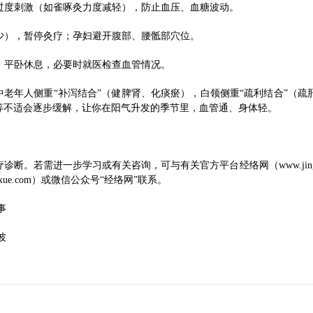
免过度刺激（如雀啄灸力度减轻），防止血压、血糖波动。
减少），暂停灸疗；孕妇避开腹部、腰骶部穴位。
灸，平卧休息，必要时就医检查血管情况。
中老年人侧重“补泻结合”（健脾肾、化痰瘀），白领侧重“疏利结合”（
等不适会逐步缓解，让你在阳气升发的季节里，血管通、身体轻。
需进一步学习或有关咨询，可与有关官方平台经络网（www.jingluoke.co
aojixue.com）或微信公众号“经络网”联系。
事
波