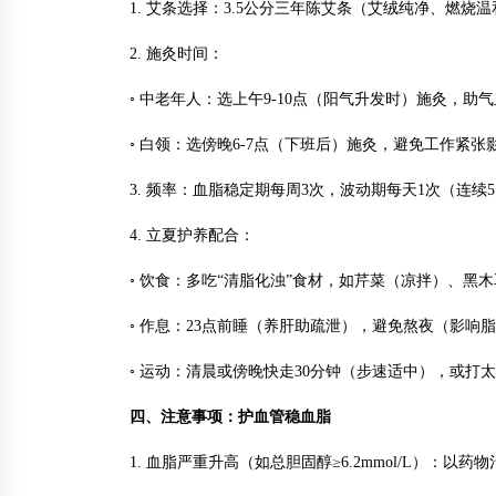
1. 艾条选择：3.5公分三年陈艾条（艾绒纯净、燃
2. 施灸时间：
◦ 中老年人：选上午9-10点（阳气升发时）施灸，助
◦ 白领：选傍晚6-7点（下班后）施灸，避免工作紧张
3. 频率：血脂稳定期每周3次，波动期每天1次（连续5
4. 立夏护养配合：
◦ 饮食：多吃“清脂化浊”食材，如芹菜（凉拌）、黑
◦ 作息：23点前睡（养肝助疏泄），避免熬夜（影响
◦ 运动：清晨或傍晚快走30分钟（步速适中），或
四、注意事项：护血管稳血脂
1. 血脂严重升高（如总胆固醇≥6.2mmol/L）：