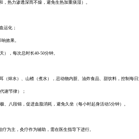
烧温和，热力渗透深而不燥，避免生热加重痰湿）。
气血运化；
影响效果。
天），每次总时长40-50分钟。
木耳（焯水）、山楂（煮水），忌动物内脏、油炸食品、甜饮料，控制每日油
脂代谢节律）；
打太极、八段锦，促进血脂消耗，避免久坐（每小时起身活动5分钟）。
以药物治疗为主，灸疗作为辅助，需在医生指导下进行。