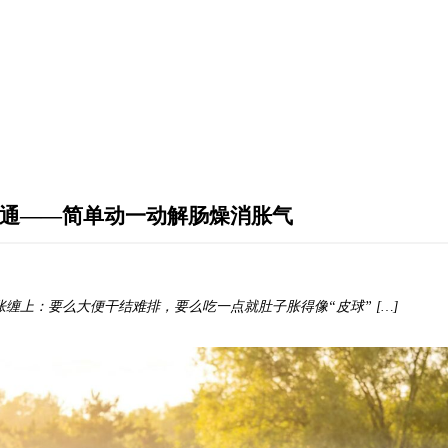
通——简单动一动解肠燥消胀气
缠上：要么大便干结难排，要么吃一点就肚子胀得像“皮球” […]