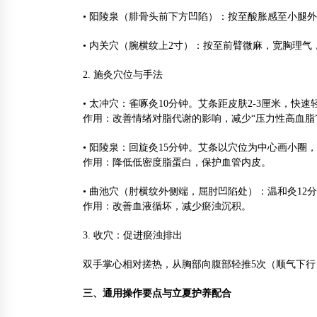
• 阳陵泉（腓骨头前下方凹陷）：按至酸胀感至小腿
• 内关穴（腕横纹上2寸）：按至前臂微麻，宽胸理气
2. 施灸穴位与手法
• 太冲穴：雀啄灸10分钟。艾条距皮肤2-3厘米，
作用：改善情绪对脂代谢的影响，减少“压力性高血脂
• 阳陵泉：回旋灸15分钟。艾条以穴位为中心画小
作用：降低低密度脂蛋白，保护血管内皮。
• 曲池穴（肘横纹外侧端，屈肘凹陷处）：温和灸1
作用：改善血液循坏，减少瘀浊沉积。
3. 收穴：促进瘀浊排出
双手掌心相对搓热，从胸部向腹部轻推5次（顺气下行
三、通用操作要点与立夏护养配合