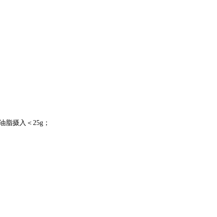
脂摄入＜25g；