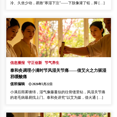
冷、久坐少动，易致“寒湿下注”——下肢像灌了铅，脚 […]
信息播报
守正创新
节气养生
泰和灸调理小满时节风湿关节痛——借艾火之力驱湿
邪缓酸痛
值班编辑
2026年5月22日
小满后雨雾缠绵，湿气像藤蔓似的往骨缝里钻，风湿关节痛
的老毛病最易找上门。泰和灸讲究“以艾为媒，借火通 […]