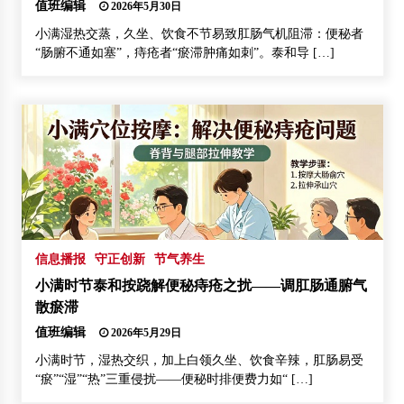
值班编辑
2026年5月30日
小满湿热交蒸，久坐、饮食不节易致肛肠气机阻滞：便秘者
“肠腑不通如塞”，痔疮者“瘀滞肿痛如刺”。泰和导 […]
信息播报
守正创新
节气养生
小满时节泰和按跷解便秘痔疮之扰——调肛肠通腑气
散瘀滞
值班编辑
2026年5月29日
小满时节，湿热交织，加上白领久坐、饮食辛辣，肛肠易受
“瘀”“湿”“热”三重侵扰——便秘时排便费力如“ […]