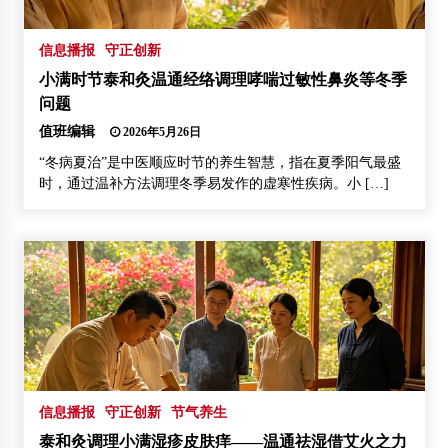
信息播报
守正创新
小满时节泰和灸温通经络调理哮喘过敏性鼻炎等冬季
问题
值班编辑
2026年5月26日
“冬病夏治”是中医顺应时节的养生智慧，指在夏季阳气最盛
时，通过温补方法调理冬季易发作的虚寒性疾病。小 […]
信息播报
守正创新
节气养生
泰和灸调理小满湿疹皮肤痒——温通祛湿借艾火之力