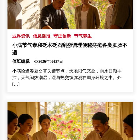
业界资讯
信息播报
守正创新
节气养生
小满节气泰和砭术砭石刮痧调理便秘痔疮各类肛肠不
适
值班编辑
2026年5月27日
小满恰逢春夏交替关键节点，天地阳气充盈，雨水日渐丰
沛，天气闷热潮湿，湿与热交织弥漫在周身环境之中。外
[…]