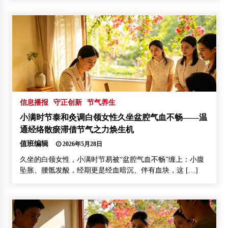
信息播报
守正创新
节气养生
小满时节泰和灸调白领女性久坐盆腔气血不畅——温
通经络散瘀滞借节气之力焕生机
值班编辑
2026年5月28日
久坐的白领女性，小满时节易被“盆腔气血不畅”缠上：小腹
坠胀、腰骶发酸，经期更是经血暗沉、伴有血块，这 […]