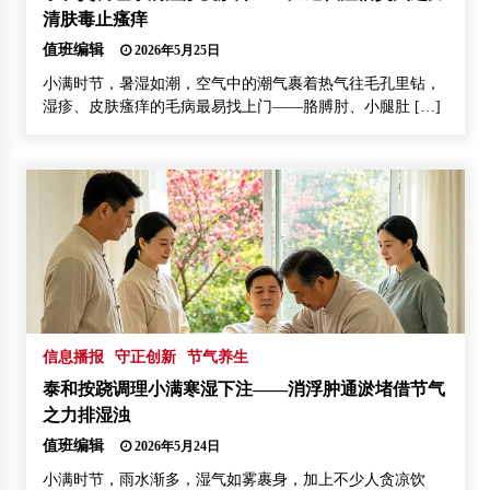
清肤毒止瘙痒
值班编辑
2026年5月25日
小满时节，暑湿如潮，空气中的潮气裹着热气往毛孔里钻，
湿疹、皮肤瘙痒的毛病最易找上门——胳膊肘、小腿肚 […]
信息播报
守正创新
节气养生
泰和按跷调理小满寒湿下注——消浮肿通淤堵借节气
之力排湿浊
值班编辑
2026年5月24日
小满时节，雨水渐多，湿气如雾裹身，加上不少人贪凉饮