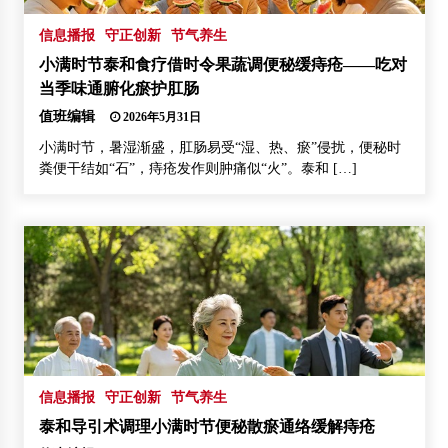
信息播报
守正创新
节气养生
小满时节泰和食疗借时令果蔬调便秘缓痔疮——吃对
当季味通腑化瘀护肛肠
值班编辑
2026年5月31日
小满时节，暑湿渐盛，肛肠易受“湿、热、瘀”侵扰，便秘时
粪便干结如“石”，痔疮发作则肿痛似“火”。泰和 […]
信息播报
守正创新
节气养生
泰和导引术调理小满时节便秘散瘀通络缓解痔疮