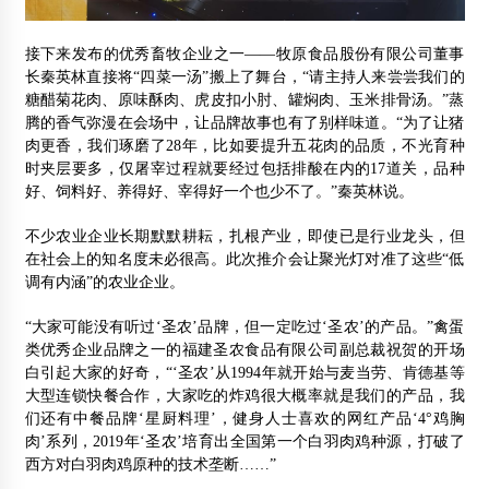
接下来发布的优秀畜牧企业之一——牧原食品股份有限公司董事
长秦英林直接将“四菜一汤”搬上了舞台，“请主持人来尝尝我们的
糖醋菊花肉、原味酥肉、虎皮扣小肘、罐焖肉、玉米排骨汤。”蒸
腾的香气弥漫在会场中，让品牌故事也有了别样味道。“为了让猪
肉更香，我们琢磨了28年，比如要提升五花肉的品质，不光育种
时夹层要多，仅屠宰过程就要经过包括排酸在内的17道关，品种
好、饲料好、养得好、宰得好一个也少不了。”秦英林说。
不少农业企业长期默默耕耘，扎根产业，即使已是行业龙头，但
在社会上的知名度未必很高。此次推介会让聚光灯对准了这些“低
调有内涵”的农业企业。
“大家可能没有听过‘圣农’品牌，但一定吃过‘圣农’的产品。”禽蛋
类优秀企业品牌之一的福建圣农食品有限公司副总裁祝贺的开场
白引起大家的好奇，“‘圣农’从1994年就开始与麦当劳、肯德基等
大型连锁快餐合作，大家吃的炸鸡很大概率就是我们的产品，我
们还有中餐品牌‘星厨料理’，健身人士喜欢的网红产品‘4°鸡胸
肉’系列，2019年‘圣农’培育出全国第一个白羽肉鸡种源，打破了
西方对白羽肉鸡原种的技术垄断……”