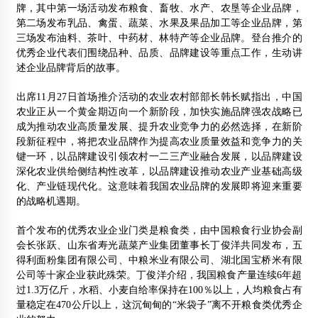
牌，其中第一场活动发布粮食、畜牧、水产、农垦等企业品牌，
第二场发布乳品、禽蛋、蔬菜、水果及果品加工等企业品牌，第
三场发布油料、茶叶、中药材、林特产等企业品牌。登台推介的
优秀企业代表们围绕品种、品质、品牌建设等重点工作，生动讲
述企业品牌背后的故事。
出席11月27日首场推介活动的农业农村部部长韩长赋指出，中国
农业正从一个黄金期迈向一个新阶段，加快实施品牌强农战略已
成为推动农业高质量发展、提升农业竞争力的必然选择，在新阶
段新征程中，将把农业品牌作为提高农业质量效益和竞争力的关
键一环，以品牌建设引领农村一二三产业融合发展，以品牌建设
深化农业供给侧结构性改革，以品牌建设推动农业产业基础高级
化、产业链现代化。这意味着我国农业品牌的发展即将迎来重要
的战略机遇期。
首个发布的优秀农业企业门类是粮食类，由中国粮食行业协会副
会长张跃、山东省寿光蔬菜产业集团董事长丁俊洋共同发布，五
得利面粉集团有限公司、中粮米业有限公司、湖北国宝桥米有限
公司等十家企业获此殊荣。丁俊洋介绍，我国粮食产量连续6年超
过1.3万亿斤，水稻、小麦自给率保持在100％以上，人均粮食占有
量稳定在470公斤以上，这沉甸甸的“米袋子”离不开粮食类优秀企