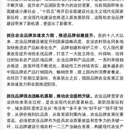
不断升级、提升农产品国际竞争力的迫切需要。当前我国即将全
面建成小康社会，“十四五”将开启全面建设社会主义现代化国家
新征程，农业现代化建设也将进入新发展阶段，这既给农业品牌
建设带来了新机遇，更提出了新要求。
抓住农业品牌加速发力期，推进品牌创建提升。
党的十八大以
来，农业品牌建设被提升到国家战略高度。农业农村部会同各地
加快推进农产品标准化生产、品牌创建和保护工作，引入现代要
素改造提升传统名优品牌，打造了一大批立得住、叫得响、信得
过的知名农产品区域品牌、企业品牌和产品品牌。一系列举措稳
步推进，政策环境不断优化，基础性工作持续夯实，越来越多的
中国品牌农产品行销国内、畅销世界，摆上国内外消费者餐桌。
在经历了前期立梁架柱、夯基筑台之后，我国品牌农业发展正迎
来加速发力和全面推进阶段。
抓住品牌强农战略机遇期，推动农业提档升级。
农业品牌贯穿农
业供给体系全过程，是农业现代化的显著标志。新阶段新征程
中，城乡居民需求正在从“有没有”“多不多”向“好不好”“强不强”转
变，从拼价格到比品质、从靠资源到重内涵，农业品牌发展任重
道远。必须把农业品牌作为提高农业质量效益和竞争力的关键一
环，以品牌建设引领农村一二三产业融合发展，构建现代农业产