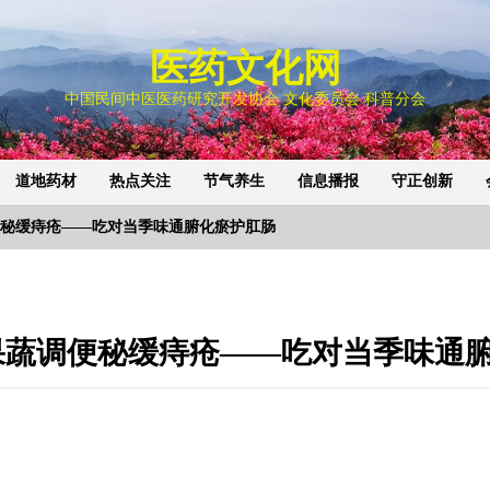
医药文化网
中国民间中医医药研究开发协会 文化委员会 科普分会
道地药材
热点关注
节气养生
信息播报
守正创新
秘缓痔疮——吃对当季味通腑化瘀护肛肠
果蔬调便秘缓痔疮——吃对当季味通