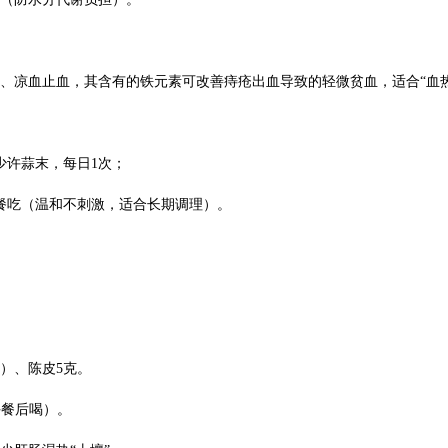
湿、凉血止血，其含有的铁元素可改善痔疮出血导致的轻微贫血，适合“血
少许蒜末，每日1次；
，早餐吃（温和不刺激，适合长期调理）。
皮）、陈皮5克。
（午餐后喝）。