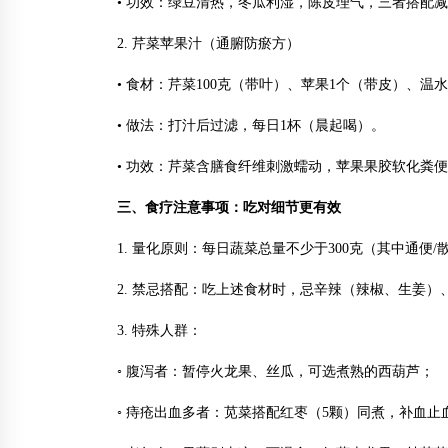
• 功效：绿豆清热，冬瓜利湿，陈皮理气，三者搭配减
2. 芹菜苹果汁（通腑防瘀方）
• 食材：芹菜100克（带叶）、苹果1个（带皮）、温水1
• 做法：打汁后过滤，每日1杯（晨起喝）。
• 功效：芹菜含膳食纤维刺激蠕动，苹果果胶软化粪
三、食疗注意事项：吃对细节更有效
1. 量化原则：每日蔬菜总量不少于300克（其中通便/
2. 禁忌搭配：吃上述食材时，忌辛辣（辣椒、生姜
3. 特殊人群：
◦ 腹泻者：暂停火龙果、丝瓜，可选煮熟的西葫芦；
◦ 痔疮出血多者：苋菜搭配红枣（5颗）同煮，补血止