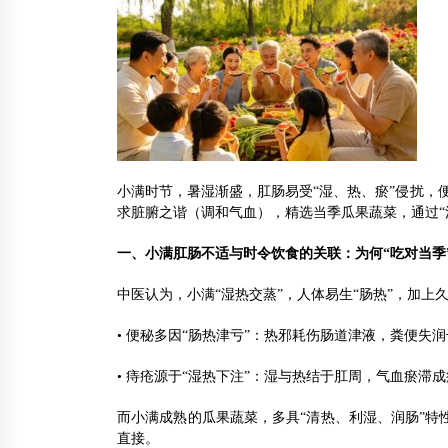
小满时节，暑湿渐盛，肛肠易受“湿、热、瘀”侵扰，便
求脏腑之谐（调和气血），精选当季瓜果蔬菜，通过“
一、小满肛肠不适与时令饮食的关联：为何“吃对当季
中医认为，小满“湿热交蒸”，人体易生“肠热”，加上
• 便秘多因“肠热津亏”：热邪耗伤肠道津液，粪便失
• 痔疮源于“湿热下注”：湿与热结于肛周，气血瘀滞
而小满成熟的瓜果蔬菜，多具“清热、利湿、润肠”特
直接。