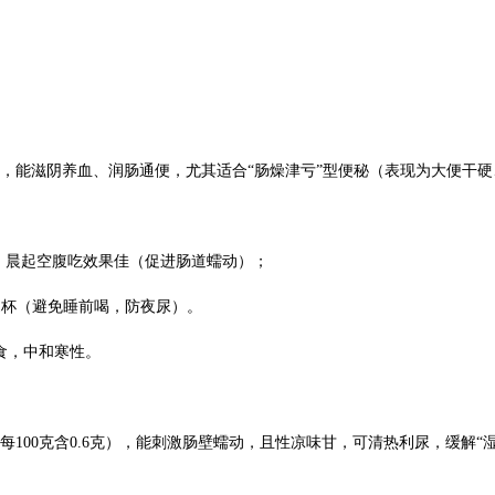
寒，能滋阴养血、润肠通便，尤其适合“肠燥津亏”型便秘（表现为大便干
接吃，晨起空腹吃效果佳（促进肠道蠕动）；
日1杯（避免睡前喝，防夜尿）。
食，中和寒性。
每100克含0.6克），能刺激肠壁蠕动，且性凉味甘，可清热利尿，缓解