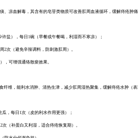
化痰、凉血解毒，其含有的皂苷类物质可改善肛周血液循环，缓解痔疮肿痛
或少许盐），每日1碗（早餐或午餐喝，利湿而不寒凉）；
每周2次（避免辛辣调料，防刺激肛周）。
克），可增强通络散瘀效果。
富膳食纤维，能利水消肿、清热生津，减少肛周湿热聚集，缓解痔疮水肿（
汤吃瓜，每日1次（皮的利水作用更强）；
每周2次（补蛋白又利湿，适合痔疮恢复期）。
吃（防水分代谢负担）。