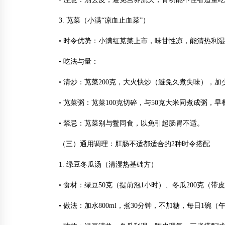
3. 苋菜（小满“凉血止血菜”）
• 时令优势：小满红苋菜上市，味甘性凉，能清热利
• 吃法与量：
◦ 清炒：苋菜200克，大火快炒（避免久煮失味），加
◦ 苋菜粥：苋菜100克切碎，与50克大米同煮成粥
• 禁忌：苋菜别与鳖同食，以免引起肠胃不适。
（三）通用调理：肛肠不适都适合的2种时令搭配
1. 绿豆冬瓜汤（清湿热基础方）
• 食材：绿豆50克（提前泡1小时）、冬瓜200克（带
• 做法：加水800ml，煮30分钟，不加糖，每日1碗