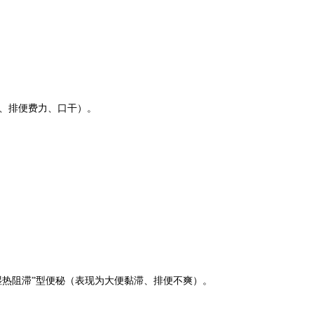
硬、排便费力、口干）。
“湿热阻滞”型便秘（表现为大便黏滞、排便不爽）。