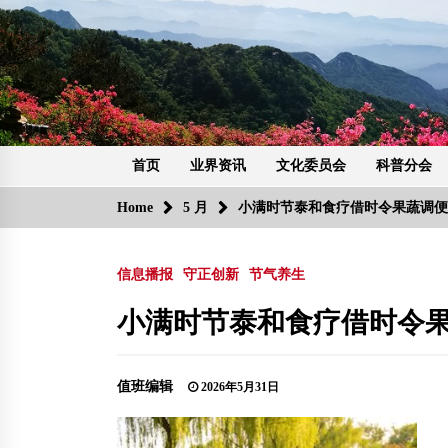
Skip
to
content
首页
业界资讯
文化委员会
科普分会
Home
5 月
小满时节泰和食疗借时令果蔬调便
信息播报
守正创新
节气养生
小满时节泰和食疗借时令
值班编辑
2026年5月31日