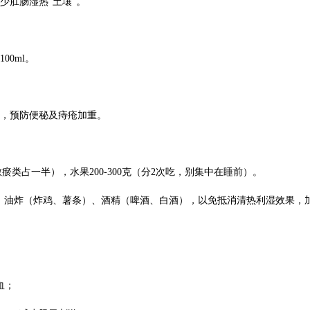
少肛肠湿热“土壤”。
00ml。
便，预防便秘及痔疮加重。
散瘀类占一半），水果200-300克（分2次吃，别集中在睡前）。
）、油炸（炸鸡、薯条）、酒精（啤酒、白酒），以免抵消清热利湿效果，
血；