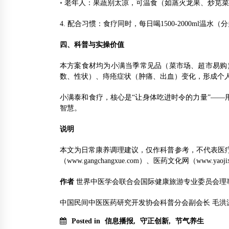
◦ 老年人：果蔬别太凉，可温食（如蒸火龙果、炒苋
4. 配合习惯：食疗同时，每日喝1500-2000ml
四、科普与实操价值
本方案食材均为小满当季常见品（菜市场、超市易购
数、性状）、痔疮症状（肿痛、出血）变化，形成个
小满泰和食疗，核心是“让身体吃进时令的力量”——
智慧。
说明
本文为日常康养调理建议，仅作科普参考，不代表医疗诊断。若
（www.gangchangxue.com）、医药文化网（www.y
作者
世界中医学会联合会国际健康旅游专业委员会理
中国民间中医医药研究开发协会科普分会副会长 毛洪
Posted in
信息播报
,
守正创新
,
节气养生