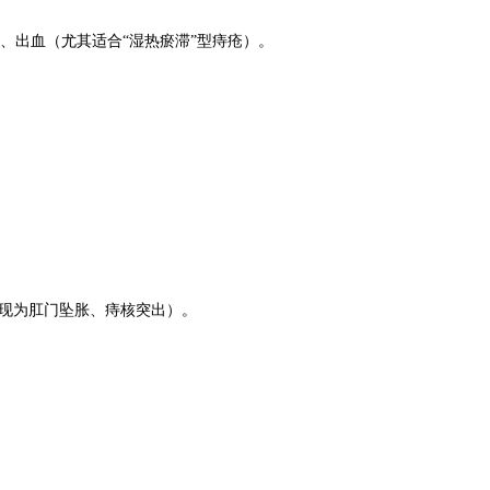
、出血（尤其适合“湿热瘀滞”型痔疮）。
表现为肛门坠胀、痔核突出）。