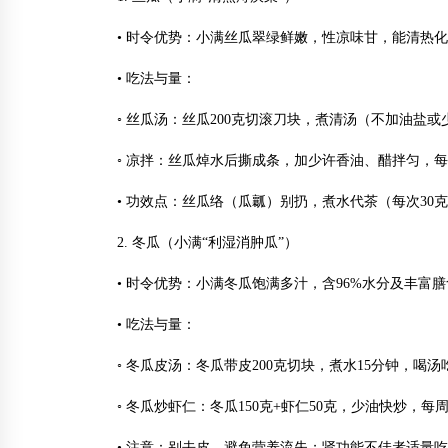
• 时令优势：小满丝瓜翠绿鲜嫩，性凉味甘，能清热
• 吃法与量：
◦ 丝瓜汤：丝瓜200克切滚刀块，煮清汤（不加油盐
◦ 凉拌：丝瓜焯水后撕成条，加少许香油、醋拌匀，
• 功效点：丝瓜络（瓜瓤）别扔，煮水代茶（每次30
2. 冬瓜（小满“利湿消肿瓜”）
• 时令优势：小满冬瓜饱满多汁，含96%水分及丰
• 吃法与量：
◦ 冬瓜皮汤：冬瓜带皮200克切块，煮水15分钟，喝
◦ 冬瓜炒虾仁：冬瓜150克+虾仁50克，少油快炒，
• 注意：别去皮，避免营养流失；肾功能不佳者适量