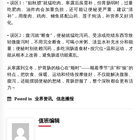
• 误区1：“贴秋膘”就猛吃肉。寒露后虽需补，但胃肠弱时，过量
吃肥肉、油炸肉会加重负担，还可能让便秘更严重，建议“清
补”，用瘦肉、鸡肉、鲫鱼搭配山药、莲子炖汤，补营养又好消
化。
• 误区2：腹泻就“断食”，便秘就猛吃泻药。受凉或吃错东西导致
轻微腹泻时，不用完全断食，可喝小米粥、淡盐水补充水分和能
量；便秘时别依赖泻药，多吃润肠道食材+按穴位+温和运动，才
能从根本上改善，避免肠道功能紊乱。
从寒露到立冬，护胃肠的核心在“顺时”——顺着季节“凉”和“燥”的
特点，把饮食、保暖、运动和经络按摩做好，不仅能解决腹胀、
腹泻，还能摆脱便秘的愁绪，胃肠舒服了，整个深秋都会更有活
力～
Posted in
业界资讯
,
信息播报
值班编辑