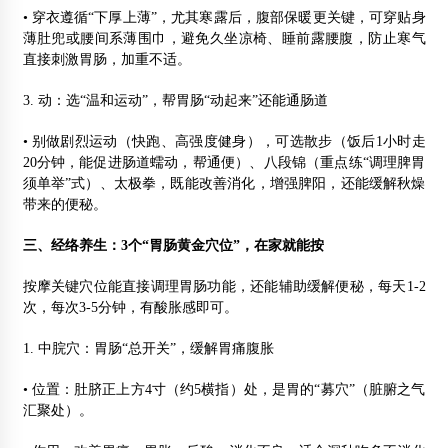
• 穿衣遵循“下厚上薄”，尤其寒露后，腹部保暖更关键，可穿贴身
薄肚兜或腰间系薄围巾，避免久坐凉椅、睡前露腰腹，防止寒气
直接刺激胃肠，加重不适。
3. 动：选“温和运动”，帮胃肠“动起来”还能通肠道
• 别做剧烈运动（快跑、高强度健身），可选散步（饭后1小时走
20分钟，能促进肠道蠕动，帮通便）、八段锦（重点练“调理脾胃
须单举”式）、太极拳，既能改善消化，增强脾阳，还能缓解秋燥
带来的便秘。
三、经络养生：3个“胃肠黄金穴位”，在家就能按
按摩关键穴位能直接调理胃肠功能，还能辅助缓解便秘，每天1-2
次，每次3-5分钟，有酸胀感即可。
1. 中脘穴：胃肠“总开关”，缓解胃痛腹胀
• 位置：肚脐正上方4寸（约5横指）处，是胃的“募穴”（脏腑之气
汇聚处）。