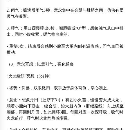
2. 闭气：吸满后闭气3秒，意念集中在会阴与肚脐之间，仿佛有团
暖气在凝聚。
3. 呼气：用口缓慢呼出6秒，嘴唇撮成“O”型，想象浊气从口中排
出，同时小腹收紧，暖气推向宗筋。
• 重复8次，结束后会感到小腹至大腿内侧有温热感，即气血已被
推动。
（3）意念冥想：以意引气，强化通瘀
“火龙绕筋”冥想（3分钟）
• 姿势：仰卧，双眼微闭，双手放于身体两侧，掌心朝上。
• 意念：想象丹田（肚脐下3寸）有团小火苗，慢慢变大成火龙，
顺着小腹向下游走，经会阴，沿大腿内侧（肝经路线）向上绕至
腰部，再回到丹田，如此循环3圈。每圈对应一次深呼吸，吸气时
火龙前行，呼气时火龙灼热感增强。