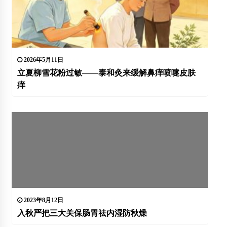
2026年5月11日
立夏柳雪花粉过敏——泰和灸来缓解鼻痒喷嚏皮肤
痒
2023年8月12日
入秋严把三大关保肠胃祛内湿防秋燥