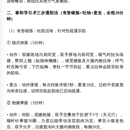
虚相叠加，瘀阻比其他节气更顽固。
二、泰和导引术三步通阳法（有形锻炼+吐纳+意念，全程20分
钟）
（1）有形锻炼：松筋活络，针对性疏通宗筋
① 猫式伸展（5分钟）
• 动作：双膝跪地与肩同宽，双手撑地与肩同宽，吸气时抬头塌
腰，臀部上翘（如猫伸懒腰），感受腰腹及大腿内侧拉伸；呼气
时含胸弓背，下巴贴胸，脊柱一节节拱起，重点拉伸会阴至耻骨
的筋络。
• 要点：动作缓慢，每次转换停留3秒，重复10次。过程中若腹股
沟有牵拉感，说明宗筋处筋络已启动疏通。
② 抱膝摩腹（3分钟）
• 动作：仰卧，屈膝抱腿，双手交叠按于肚脐下3寸（关元穴），
顺时针摩腹50圈，力度以能带动深层肌肉为宜。摩至小腹发热
后，双手分开，沿腹股沟向大腿内侧推按，每侧20次。