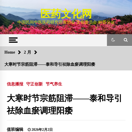
Skip
to
医药文化网
content
中国民间中医医药研究开发协会 文化委员会 科普分会
Home
2 月
大寒时节宗筋阻滞——泰和导引祛除血瘀调理阳痿
信息播报
守正创新
节气养生
大寒时节宗筋阻滞——泰和导引
祛除血瘀调理阳痿
值班编辑
2026年2月2日