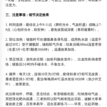
• 关键：全程放松，若杂念多，可默念“热流通筋”四字，帮助集中
注意力。
三、注意事项：细节决定效果
1. 时间选择：最佳在上午9-11点（脾经当令，气血旺盛）或晚上7-
9点（心包经当令，助安神），避免凌晨或深夜（寒邪最重时）。
2. 部位加热：锻炼时可在腰腹裹条薄毛毯，或用热水袋（温度不
超过50℃）垫于腰骶部，辅助阳气升发；结束后喝300ml温姜枣茶
（生姜3片+红枣5颗煮10分钟），温通效果加倍。
3. 禁忌情况：急性炎症期（如前列腺炎发作）、出血性疾病者禁
练；锻炼后2小时内不碰冷水、不食生冷。
4. 频率：每天1次，连续10天为1疗程，瘀堵轻者1疗程可见改善，
重者需坚持2-3疗程，配合每晚用40℃温水坐浴10分钟（加少许艾
叶），效果更佳。
此法将动作、呼吸、意念结合，有形锻炼松筋，吐纳推动气血，
冥想强化靶向疏通，三者协同让阳气精准抵达宗筋，破解大寒寒
凝血瘀之困，且简单易学，适合居家练习——毕竟，比起药物，