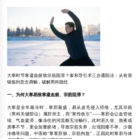
大寒时节寒凝血瘀致宗筋阻滞？泰和导引术三步通阳法：从有形
锻炼到意念调畅，破解男科隐忧
一、为何大寒易致寒凝血瘀、宗筋阻滞？
大寒是全年最冷时，寒邪最盛，易从皮毛侵入经络，尤其宗筋
（男科关键部位）属肝所主，而“寒性收引”——寒邪会让血管收
缩、气血凝滞，像冻住的河流般无法畅行。此时若久坐、熬夜或
房事不节，更会加重瘀堵，导致宗筋失养，出现阳痿不举、少腹
冷痛等问题。中医称“寒客肝脉，宗筋拘急”，正因此时寒邪与体