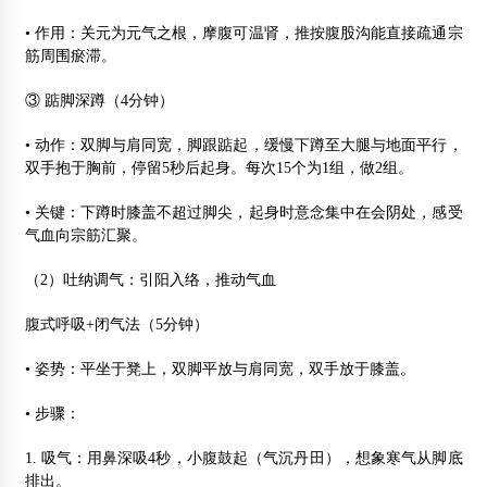
• 作用：关元为元气之根，摩腹可温肾，推按腹股沟能直接疏通宗
筋周围瘀滞。
③ 踮脚深蹲（4分钟）
• 动作：双脚与肩同宽，脚跟踮起，缓慢下蹲至大腿与地面平行，
双手抱于胸前，停留5秒后起身。每次15个为1组，做2组。
• 关键：下蹲时膝盖不超过脚尖，起身时意念集中在会阴处，感受
气血向宗筋汇聚。
（2）吐纳调气：引阳入络，推动气血
腹式呼吸+闭气法（5分钟）
• 姿势：平坐于凳上，双脚平放与肩同宽，双手放于膝盖。
• 步骤：
1. 吸气：用鼻深吸4秒，小腹鼓起（气沉丹田），想象寒气从脚底
排出。