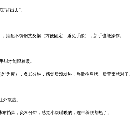
底“赶出去”。
燥），搭配不锈钢艾灸架（方便固定，避免手酸），新手也能操作。
，手脚才能跟着暖。
热不烫”为度），灸15分钟，感觉后颈发热，热量往肩膀、后背窜就对了。
内往外散温。
薄布挡风，灸20分钟，感觉小腹暖暖的，连带着腰都热了。