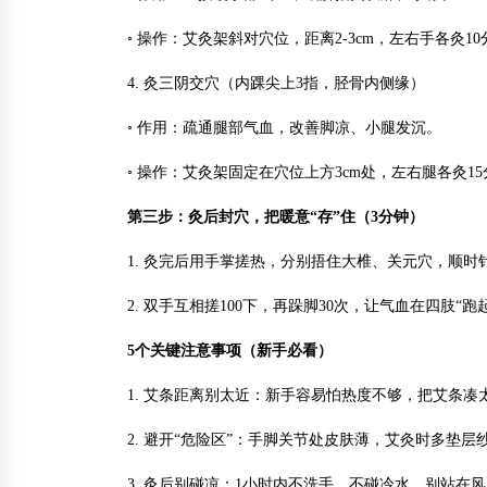
◦ 操作：艾灸架斜对穴位，距离2-3cm，左右手各灸
4. 灸三阴交穴（内踝尖上3指，胫骨内侧缘）
◦ 作用：疏通腿部气血，改善脚凉、小腿发沉。
◦ 操作：艾灸架固定在穴位上方3cm处，左右腿各灸
第三步：灸后封穴，把暖意“存”住（3分钟）
1. 灸完后用手掌搓热，分别捂住大椎、关元穴，顺时针
2. 双手互相搓100下，再跺脚30次，让气血在四肢“
5个关键注意事项（新手必看）
1. 艾条距离别太近：新手容易怕热度不够，把艾条凑
2. 避开“危险区”：手脚关节处皮肤薄，艾灸时多垫
3. 灸后别碰凉：1小时内不洗手、不碰冷水，别站