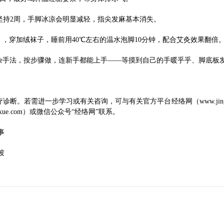
次，坚持2周，手脚冰凉会明显减轻，指尖发麻基本消失。
管），穿加绒袜子，睡前用40℃左右的温水泡脚10分钟，配合艾灸效果翻倍
杂手法，按步骤做，连新手都能上手——等摸到自己的手暖乎乎、脚底板
需进一步学习或有关咨询，可与有关官方平台经络网（www.jingluoke.co
aojixue.com）或微信公众号“经络网”联系。
事
波