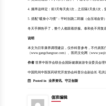
4. 频率这样定：前3天每天灸1次，之后隔1天灸1
5. 搭配“暖身小习惯”：平时别跷二郎腿（会压堵血
冬天手脚热乎了，整个人都跟着舒服。泰和灸不用复
说明
本文为日常康养调理建议，仅作科普参考，不代表医疗诊断。若
（www.gangchangxue.com）、医药文化网（www.y
作者
世界中医学会联合会国际健康旅游专业委员会理
中国民间中医医药研究开发协会科普分会副会长 毛洪
Posted in
业界资讯
,
守正创新
值班编辑