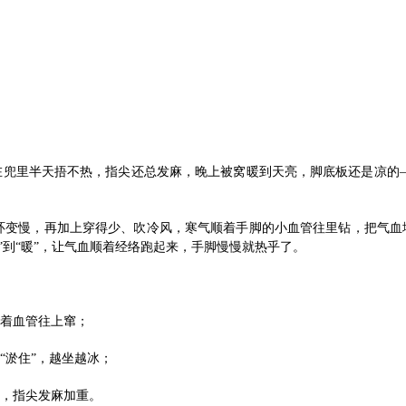
揣在兜里半天捂不热，指尖还总发麻，晚上被窝暖到天亮，脚底板还是凉
环变慢，再加上穿得少、吹冷风，寒气顺着手脚的小血管往里钻，把气血堵
”到“暖”，让气血顺着经络跑起来，手脚慢慢就热乎了。
顺着血管往上窜；
“淤住”，越坐越冰；
凉，指尖发麻加重。