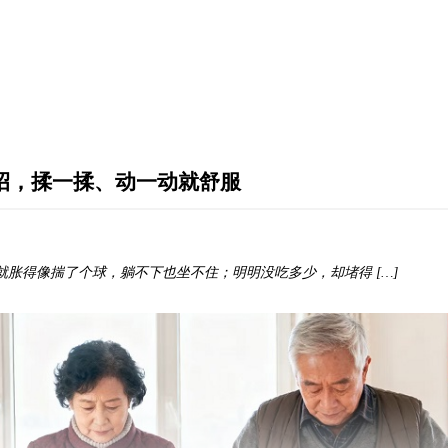
招，揉一揉、动一动就舒服
就胀得像揣了个球，躺不下也坐不住；明明没吃多少，却堵得 […]