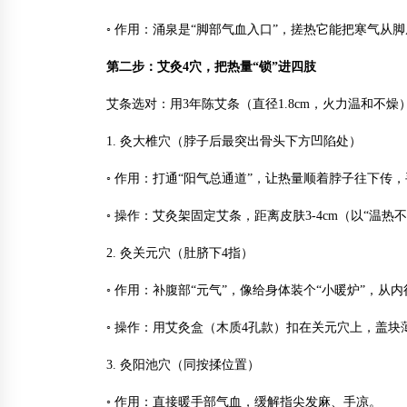
◦ 作用：涌泉是“脚部气血入口”，搓热它能把寒气从脚
第二步：艾灸4穴，把热量“锁”进四肢
艾条选对：用3年陈艾条（直径1.8cm，火力温和不
1. 灸大椎穴（脖子后最突出骨头下方凹陷处）
◦ 作用：打通“阳气总通道”，让热量顺着脖子往下传
◦ 操作：艾灸架固定艾条，距离皮肤3-4cm（以“温
2. 灸关元穴（肚脐下4指）
◦ 作用：补腹部“元气”，像给身体装个“小暖炉”，从
◦ 操作：用艾灸盒（木质4孔款）扣在关元穴上，盖块
3. 灸阳池穴（同按揉位置）
◦ 作用：直接暖手部气血，缓解指尖发麻、手凉。