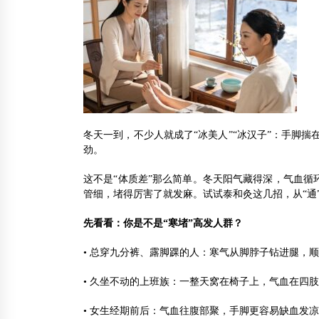
冬天一到，不少人就成了“冰美人”“冰汉子”：手脚
劲。
这不是“体质差”那么简单。冬天阳气藏得深，气血循
管细，堵得厉害了就发麻。试试泰和灸这几招，从“通
先看看：你是不是“寒堵”高发人群？
• 总穿九分裤、露脚踝的人：寒气从脚脖子钻进腿，
• 久坐不动的上班族：一整天窝在椅子上，气血在四肢
• 女生经期前后：气血往腹部聚，手脚更容易缺血发