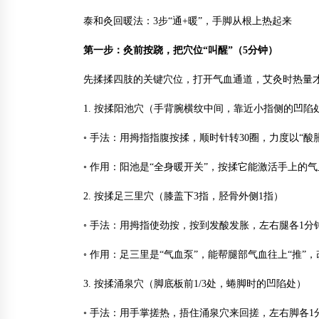
泰和灸回暖法：3步“通+暖”，手脚从根上热起来
第一步：灸前按跷，把穴位“叫醒”（5分钟）
先揉揉四肢的关键穴位，打开气血通道，艾灸时热量
1. 按揉阳池穴（手背腕横纹中间，靠近小指侧的凹陷
◦ 手法：用拇指指腹按揉，顺时针转30圈，力度以“酸
◦ 作用：阳池是“全身暖开关”，按揉它能激活手上的
2. 按揉足三里穴（膝盖下3指，胫骨外侧1指）
◦ 手法：用拇指使劲按，按到发酸发胀，左右腿各1
◦ 作用：足三里是“气血泵”，能帮腿部气血往上“推”
3. 按揉涌泉穴（脚底板前1/3处，蜷脚时的凹陷处）
◦ 手法：用手掌搓热，捂住涌泉穴来回搓，左右脚各