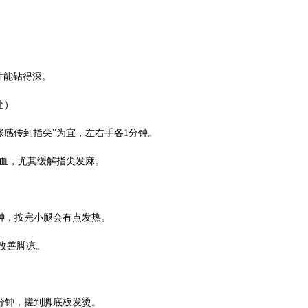
才能钻得深。
处）
胀感传到指尖”为宜，左右手各1分钟。
气血，尤其缓解指尖发麻。
分钟，按完小腿会有点发热。
，改善脚凉。
1分钟，搓到脚底板发烫。