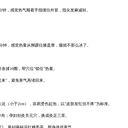
10分钟，感觉热气顺着手指缝往外冒，指尖发麻减轻。
15分钟，感觉热量从脚踝往膝盖窜，腿就不那么冰了。
各揉10圈，帮穴位“锁住”热量。
跑起来”，避免寒气再堵回来。
太近（小于2cm），容易烫伤起泡，以“皮肤发红但不疼”为标准。
层纱布；孕妇别灸关元穴，换成灸足三里。
在风口，最好喝杯温红糖姜茶，帮身体排寒气。