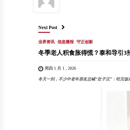
Next Post
业界资讯
信息播报
守正创新
冬季老人积食胀得慌？泰和导引3
周四 1 月 1 , 2026
冬天一到，不少中老年朋友总喊“肚子沉”：吃完饭