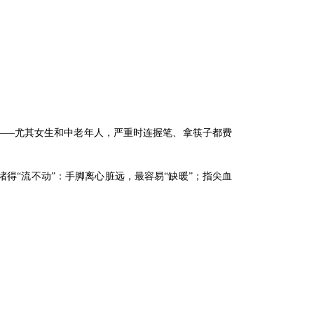
的——尤其女生和中老年人，严重时连握笔、拿筷子都费
得“流不动”：手脚离心脏远，最容易“缺暖”；指尖血