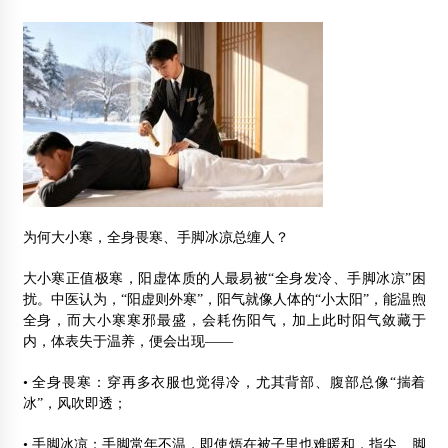
为何大小寒，全身畏寒、手脚冰凉总缠人？
大小寒正值极寒，阳虚体质的人最易被“全身发冷、手脚冰凉”困
扰。中医认为，“阳虚则外寒”，阳气就像人体的“小太阳”，能温煦
全身，而大小寒寒邪最盛，会耗伤阳气，加上此时阳气敛藏于
内，体表失于温养，便会出现——
• 全身畏寒：穿再多衣服也觉得冷，尤其背部、腹部总像“揣着
冰”，风吹即透；
• 手脚冰凉：手脚常年不温，即使焐在被子里也难暖和，指尖、脚