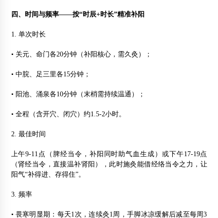
四、时间与频率——按“时辰+时长”精准补阳
1. 单次时长
• 关元、命门各20分钟（补阳核心，需久灸）；
• 中脘、足三里各15分钟；
• 阳池、涌泉各10分钟（末梢需持续温通）；
• 全程（含开穴、闭穴）约1.5-2小时。
2. 最佳时间
上午9-11点（脾经当令，补阳同时助气血生成）或下午17-19点
（肾经当令，直接温补肾阳），此时施灸能借经络当令之力，让
阳气“补得进、存得住”。
3. 频率
• 畏寒明显期：每天1次，连续灸1周，手脚冰凉缓解后减至每周3