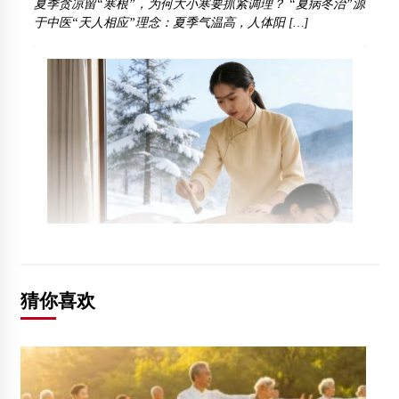
夏季贪凉留“寒根”，为何大小寒要抓紧调理？ “夏病冬治”源
于中医“天人相应”理念：夏季气温高，人体阳 […]
猜你喜欢