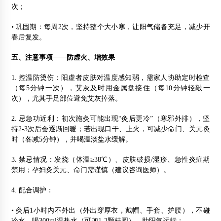
次；
• 巩固期：每周2次，坚持整个大小寒，让阳气储备充足，减少开
春后复发。
五、注意事项——防虚火、增效果
1. 控温防烫伤：阳虚者皮肤对温度感知弱，需家人协助定时检查
（每5分钟一次），艾灰及时用金属盘接住（每10分钟轻敲一
次），尤其手足部位避免艾灰掉落。
2. 忌急功近利：初次施灸可能出现“灸后更冷”（寒邪外排），坚
持2-3次后会逐渐回暖；若出现口干、上火，可减少命门、关元灸
时（各减5分钟），并喝温淡盐水缓解。
3. 禁忌情况：发烧（体温≥38℃）、皮肤破损/湿疹、急性炎症期
禁用；孕妇灸关元、命门需谨慎（建议咨询医师）。
4. 配合调护：
• 灸后1小时内不外出（外出穿厚衣，戴帽、手套、护腰），不碰
冷水，喝300ml温热水（可加1-2颗桂圆），助阳气运行；