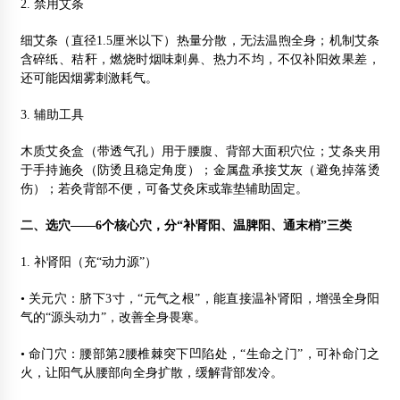
2. 禁用艾条
细艾条（直径1.5厘米以下）热量分散，无法温煦全身；机制艾条
含碎纸、秸秆，燃烧时烟味刺鼻、热力不均，不仅补阳效果差，
还可能因烟雾刺激耗气。
3. 辅助工具
木质艾灸盒（带透气孔）用于腰腹、背部大面积穴位；艾条夹用
于手持施灸（防烫且稳定角度）；金属盘承接艾灰（避免掉落烫
伤）；若灸背部不便，可备艾灸床或靠垫辅助固定。
二、选穴——6个核心穴，分“补肾阳、温脾阳、通末梢”三类
1. 补肾阳（充“动力源”）
• 关元穴：脐下3寸，“元气之根”，能直接温补肾阳，增强全身阳
气的“源头动力”，改善全身畏寒。
• 命门穴：腰部第2腰椎棘突下凹陷处，“生命之门”，可补命门之
火，让阳气从腰部向全身扩散，缓解背部发冷。