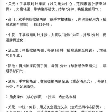
• 关元：手掌顺时针摩腹（以关元为中心，范围覆盖肚脐至耻
骨），力度轻柔，带动腹部起伏，持续2分钟，唤醒腹部阳气；
• 命门：双手拇指按揉两侧（或手掌根揉按），向深部稍用力（酸
胀感传至腰部），持续1分钟；
• 中脘：手掌根顺时针揉按，力度以“微胀”为宜，持续1分钟，促
进脾胃运化；
• 足三里：拇指按揉两侧，每侧1分钟（酸胀感传至脚踝），增强
气血生成；
• 阳池：拇指按揉两侧手腕，每侧1分钟（酸胀感传至指尖），疏
通手部阳气；
• 涌泉：手掌搓热后，交替搓擦两侧足底（重点涌泉穴），每侧1
分钟，至足底微热。
2. 施灸操作（核心步骤）：控温、透热达末梢
• 关元、中脘：仰卧，用艾灸盒固定艾条（盒底垫薄棉布防烫），