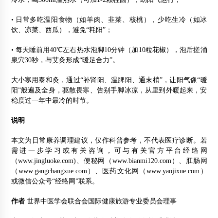
• 日常多吃温阳食物（如羊肉、韭菜、核桃），少吃生冷（如冰
饮、凉菜、西瓜），避免“耗阳”；
• 每天睡前用40℃左右热水泡脚10分钟（加10粒花椒），泡后搓涌
泉穴30秒，与艾灸形成“暖足合力”。
大小寒用泰和灸，通过“补肾阳、温脾阳、通末梢”，让阳气像“暖
阳”般遍及全身，驱散畏寒、告别手脚冰凉，从里到外暖起来，安
稳度过一年中最冷的时节。
说明
本文为日常康养调理建议，仅作科普参考，不代表医疗诊断。若
需进一步学习或有关咨询，可与有关官方平台经络网
（www.jingluoke.com)、便秘网（www.bianmi120.com）、肛肠网
（www.gangchangxue.com）、医药文化网（www.yaojixue.com）
或微信公众号“经络网”联系。
作者
世界中医学会联合会国际健康旅游专业委员会理事