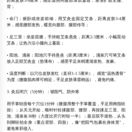
距离皮肤3-4厘米，感受温热向腹部深层渗透，逐渐扩散至腰、
背；
• 命门：俯卧或坐姿前倾，用艾灸盒固定艾条，距离皮肤3-4厘
米，感觉腰部发热，暖意向腹部、腿部传导；
• 足三里：坐姿屈膝，手持粗艾条悬灸，距离2-3厘米，小幅晃动
艾条，让热力沿小腿向上蔓延；
• 阳池、涌泉：阳池穴手持悬灸（距离3厘米），涌泉穴可将艾条
放入足部艾灸盒（垫薄布），感受手足末梢逐渐发热、发麻。
• 温度判断：以穴位皮肤发红（直径1-1.5厘米）、感觉“温热透骨”
为度（腰腹肌肉厚可稍近，手足皮肤薄需稍远），避免灼痛。
3. 灸后闭穴（5分钟）：锁阳气、防外寒
用手掌轻捂每个穴位1分钟（腰腹用整个手掌覆盖，手足用拇指轻
按）；从关元开始，顺时针轻揉腹部、腰部，再按揉足三里、阳
池、涌泉各30秒（力度比开穴时轻一半）；最后双手搓热，从头
到脚轻拍全身（重点背部、四肢），像“把阳气包裹在身体里”，
避免寒邪侵入。