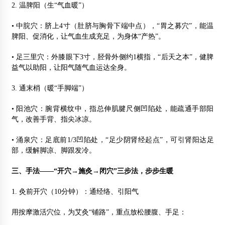
2. 温脾阳（生“气血暖”）
• 中脘穴：脐上4寸（肚脐与胸骨下端中点），“胃之募穴”，能温
脾阳、促消化，让气血生成充足，为身体“产热”。
• 足三里穴：外膝眼下3寸，胫骨外侧约1横指，“后天之本”，健脾
益气以助阳，让阳气随气血运达全身。
3. 通末梢（暖“手脚端”）
• 阳池穴：腕背横纹中，指总伸肌腱尺侧凹陷处，能疏通手部阳
气，改善手背、指尖冰凉。
• 涌泉穴：足底前1/3凹陷处，“足少阴肾经起点”，可引肾阳达足
部，缓解脚凉、脚跟发冷。
三、手法——“开穴→施灸→闭穴”三步法，步步生暖
1. 灸前开穴（10分钟）：通经络、引阳气
用按摩激活穴位，为艾灸“铺路”，重点放松腰腹、手足：