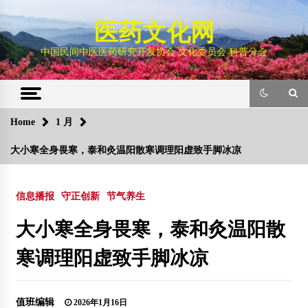
Skip
to
医药文化网
content
中国民间中医医药研究开发协会 文化委员会 科普分会
Home
1 月
大小寒全身畏寒，泰和灸温阳散寒调理阳虚致手脚冰凉
信息播报
守正创新
节气养生
大小寒全身畏寒，泰和灸温阳散
寒调理阳虚致手脚冰凉
值班编辑
2026年1月16日