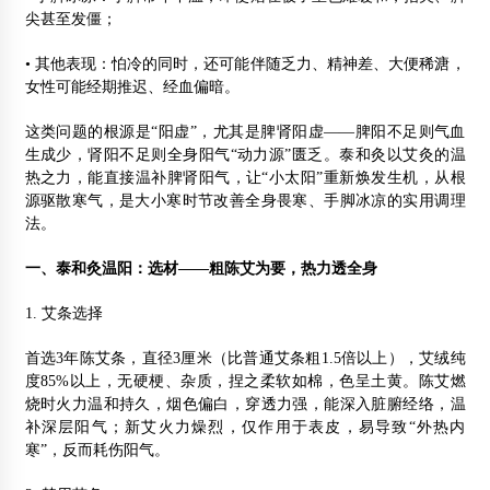
尖甚至发僵；
• 其他表现：怕冷的同时，还可能伴随乏力、精神差、大便稀溏，
女性可能经期推迟、经血偏暗。
这类问题的根源是“阳虚”，尤其是脾肾阳虚——脾阳不足则气血
生成少，肾阳不足则全身阳气“动力源”匮乏。泰和灸以艾灸的温
热之力，能直接温补脾肾阳气，让“小太阳”重新焕发生机，从根
源驱散寒气，是大小寒时节改善全身畏寒、手脚冰凉的实用调理
法。
一、泰和灸温阳：选材——粗陈艾为要，热力透全身
1. 艾条选择
首选3年陈艾条，直径3厘米（比普通艾条粗1.5倍以上），艾绒纯
度85%以上，无硬梗、杂质，捏之柔软如棉，色呈土黄。陈艾燃
烧时火力温和持久，烟色偏白，穿透力强，能深入脏腑经络，温
补深层阳气；新艾火力燥烈，仅作用于表皮，易导致“外热内
寒”，反而耗伤阳气。