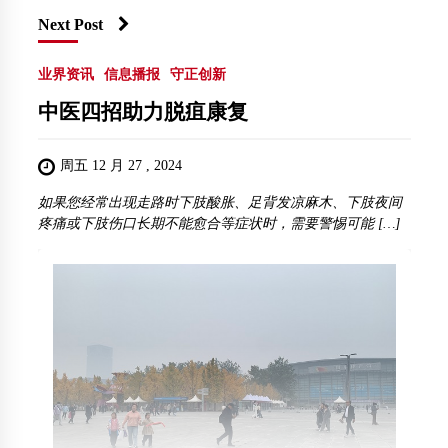
Next Post
业界资讯
信息播报
守正创新
中医四招助力脱疽康复
周五 12 月 27 , 2024
如果您经常出现走路时下肢酸胀、足背发凉麻木、下肢夜间
疼痛或下肢伤口长期不能愈合等症状时，需要警惕可能 […]