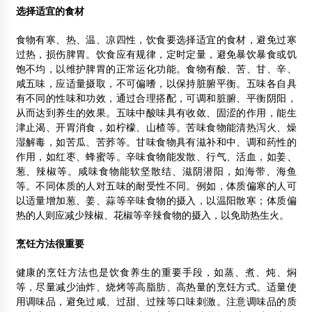
选择适宜的食材
食物有寒、热、温、凉四性，饮食要选择适宜的食材，避免过寒
过热，损伤脾胃。饮食应有规律，定时定量，避免暴饮暴食或饥
饱不均，以维护脾胃的正常运化功能。食物有酸、苦、甘、辛、
咸五味，应适量摄取，不可偏嗜，以保持脏腑平衡。五味各自具
有不同的性味和功效，通过合理搭配，可调和脏腑、平衡阴阳，
从而达到养生的效果。五味中酸味具有收敛、固涩的作用，能生
津止渴、开胃消食，如柠檬、山楂等。苦味食物能清热泻火、燥
湿解毒，如苦瓜、苦荞等。甘味食物具有滋补和中、调和药性的
作用，如红枣、蜂蜜等。辛味食物能发散、行气、活血，如姜、
葱、辣椒等。咸味食物能软坚散结、滋阴潜阳，如海带、海鱼
等。不同体质的人对五味的耐受性不同。例如，体质偏寒的人可
以适量增加葱、姜、蒜等辛味食物的摄入，以温阳散寒；体质偏
热的人则应减少辣椒、花椒等辛辣食物的摄入，以免助热生火。
烹饪方法很重要
健康的烹饪方法也是饮食养生的重要手段，如蒸、煮、炖、焖
等，尽量减少油炸、烧烤等高脂肪、高热量的烹饪方式。适量使
用调味品，避免过咸、过甜、过辣等口味刺激。注意调味品的质