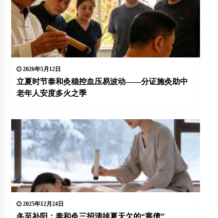
2026年5月12日
立夏时节泰和灸稳控血压易波动——分证施灸助中
老年人安度多火之季
2025年12月24日
冬至补阳：泰和灸三招清掉夏天欠的“寒债”